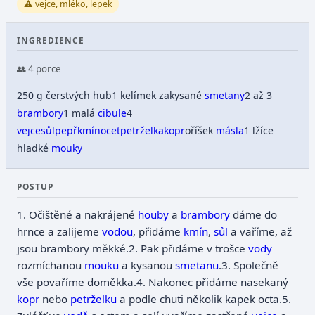
⚠️ vejce, mléko, lepek
INGREDIENCE
👥 4 porce
250 g čerstvých hub
1 kelímek zakysané
smetany
2 až 3
brambory
1 malá
cibule
4
vejce
sůl
pepř
kmín
ocet
petrželka
kopr
oříšek
másla
1 lžíce
hladké
mouky
POSTUP
1. Očištěné a nakrájené
houby
a
brambory
dáme do
hrnce a zalijeme
vodou
, přidáme
kmín
,
sůl
a vaříme, až
jsou brambory měkké.
2. Pak přidáme v trošce
vody
rozmíchanou
mouku
a kysanou
smetanu
.
3. Společně
vše povaříme doměkka.
4. Nakonec přidáme nasekaný
kopr
nebo
petrželku
a podle chuti několik kapek octa.
5.