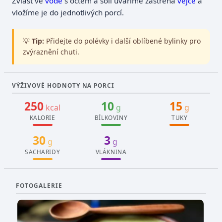
Zvlášť ve
vodě
s octem a solí uvaříme zastřená
vejce
a
vložíme je do jednotlivých porcí.
💡
Tip:
Přidejte do polévky i další oblíbené bylinky pro
zvýraznění chuti.
VÝŽIVOVÉ HODNOTY NA PORCI
250
10
15
kcal
g
g
KALORIE
BÍLKOVINY
TUKY
30
3
g
g
SACHARIDY
VLÁKNINA
FOTOGALERIE