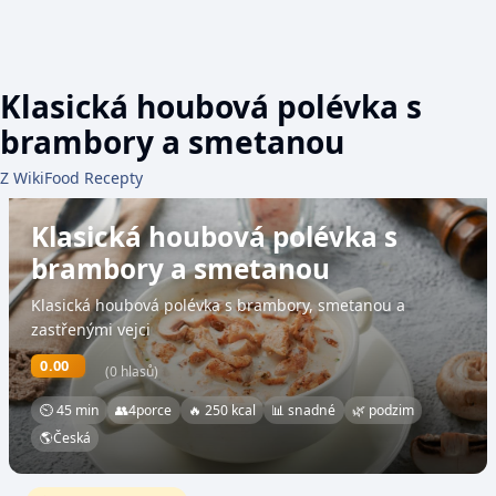
Klasická houbová polévka s
brambory a smetanou
Z WikiFood Recepty
Klasická houbová polévka s
brambory a smetanou
Klasická houbová polévka s brambory, smetanou a
zastřenými vejci
0.00
(0 hlasů)
⏲ 45 min
👥
4
porce
🔥 250 kcal
📊 snadné
🌿 podzim
🌎
Česká