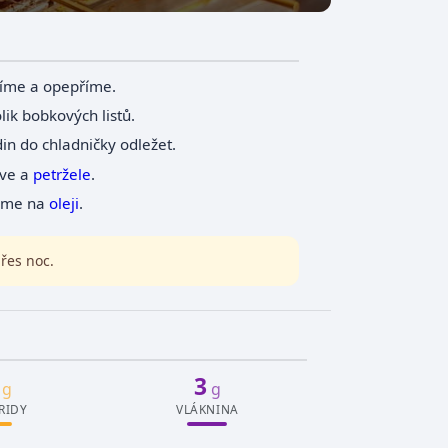
líme a opepříme.
ik bobkových listů.
n do chladničky odležet.
kve a
petržele
.
eme na
oleji
.
řes noc.
3
g
g
RIDY
VLÁKNINA