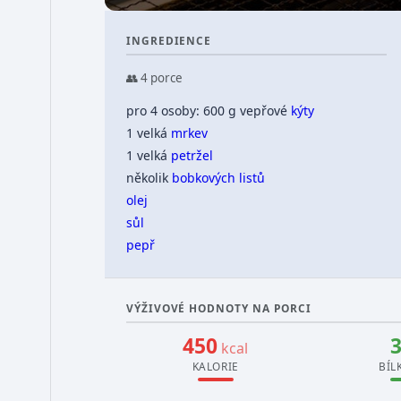
INGREDIENCE
👥 4 porce
pro 4 osoby: 600 g vepřové
kýty
1 velká
mrkev
1 velká
petržel
několik
bobkových listů
olej
sůl
pepř
VÝŽIVOVÉ HODNOTY NA PORCI
450
kcal
KALORIE
BÍL