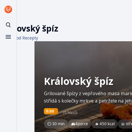
Královský špíz
Toggle search
Z WikiFood Recepty
Toggle menu
Královský špíz
Grilované špízy z vepřového masa mar
střídá s kolečky mrkve a petržele na jeh
0.00
(0 hlasů)
⏲ 30 min
👥
4
porce
🔥 450 kcal
📊 stř