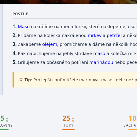
POSTUP
Maso
nakrájíme na medailonky, které naklepeme, oso
Přidáme na kolečka nakrájenou
mrkev
a
petržel
a někol
Zakapeme
olejem
, promícháme a dáme na několik hodi
Pak napichujeme na jehly střídavě
maso
a kolečka mr
Grilujeme za občasného potírání
marinádou
nebo peč
💡
Tip:
Pro lepší chuť můžete marinovat maso i déle než p
35
25
10
g
g
KOVINY
TUKY
SACHA