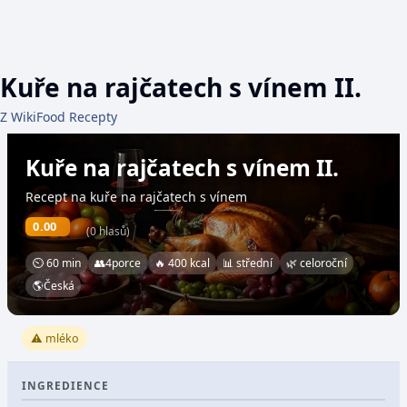
Kuře na rajčatech s vínem II.
Z WikiFood Recepty
Kuře na rajčatech s vínem II.
Recept na kuře na rajčatech s vínem
0.00
(0 hlasů)
⏲ 60 min
👥
4
porce
🔥 400 kcal
📊 střední
🌿 celoroční
🌎
Česká
⚠️ mléko
INGREDIENCE