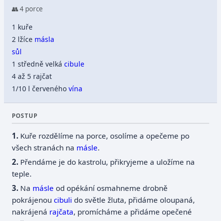
👥 4 porce
1 kuře
2 lžíce
másla
sůl
1 středně velká
cibule
4 až 5 rajčat
1/10 l červeného
vína
POSTUP
Kuře rozdělíme na porce, osolíme a opečeme po
všech stranách na
másle
.
Přendáme je do kastrolu, přikryjeme a uložíme na
teple.
Na
másle
od opékání osmahneme drobně
pokrájenou
cibuli
do světle žluta, přidáme oloupaná,
nakrájená
rajčata
, promícháme a přidáme opečené