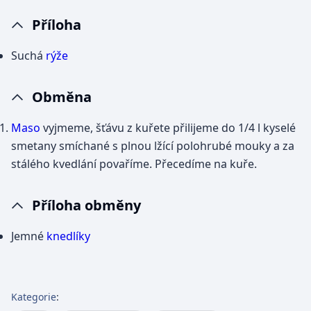
Příloha
Suchá
rýže
Obměna
Maso
vyjmeme, šťávu z kuřete přilijeme do 1/4 l kyselé
smetany smíchané s plnou lžící polohrubé mouky a za
stálého kvedlání povaříme. Přecedíme na kuře.
Příloha obměny
Jemné
knedlíky
Kategorie
: