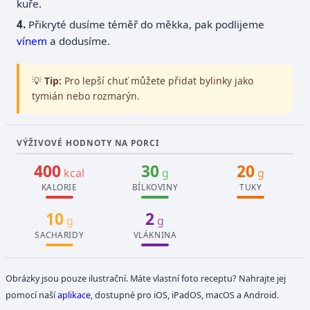
kuře.
Přikryté dusíme téměř do měkka, pak podlijeme
vínem
a dodusíme.
💡
Tip:
Pro lepší chuť můžete přidat bylinky jako
tymián nebo rozmarýn.
VÝŽIVOVÉ HODNOTY NA PORCI
400
30
20
kcal
g
g
KALORIE
BÍLKOVINY
TUKY
10
2
g
g
SACHARIDY
VLÁKNINA
Obrázky jsou pouze ilustrační. Máte vlastní foto receptu? Nahrajte jej
pomocí naší
aplikace
, dostupné pro iOS, iPadOS, macOS a Android.