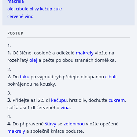
makrela
olej
cibule
olivy
kečup
cukr
červené víno
POSTUP
1.
Očištěné, osolené a odleželé
makrely
vložte na
rozehřátý
olej
a pečte po obou stranách doměkka.
2.
Do
tuku
po vyjmutí ryb přidejte oloupanou
cibuli
pokrájenou na kousky.
3.
Přidejte asi 2,5 dl
kečupu
, hrst oliv, dochuťte
cukrem
,
solí a asi 1 dl červeného
vína
.
4.
Do připravené
šťávy
se
zeleninou
vložte opečené
makrely
a společně krátce poduste.