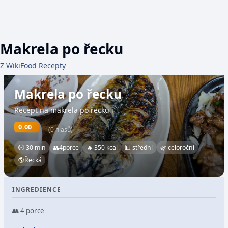
Makrela po řecku
Z WikiFood Recepty
Makrela po řecku
Recept na makrela po řecku i
0.00
(0 hlasů)
⏲ 30 min
👥
4
porce
🔥 350 kcal
📊 střední
🌿 celoroční
🌎
Řecká
INGREDIENCE
👥 4 porce