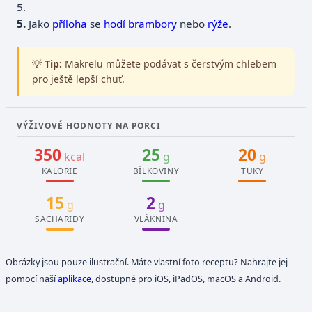
5.
Jako
příloha
se
hodí
brambory
nebo
rýže
.
💡
Tip:
Makrelu můžete podávat s čerstvým chlebem
pro ještě lepší chuť.
VÝŽIVOVÉ HODNOTY NA PORCI
350
25
20
kcal
g
g
KALORIE
BÍLKOVINY
TUKY
15
2
g
g
SACHARIDY
VLÁKNINA
Obrázky jsou pouze ilustrační. Máte vlastní foto receptu? Nahrajte jej
pomocí naší
aplikace
, dostupné pro iOS, iPadOS, macOS a Android.