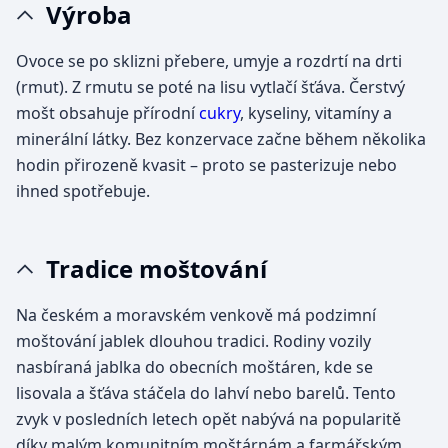
Výroba
Ovoce se po sklizni přebere, umyje a rozdrtí na drti
(rmut). Z rmutu se poté na lisu vytlačí šťáva. Čerstvý
mošt obsahuje přírodní
cukry
, kyseliny, vitamíny a
minerální látky. Bez konzervace začne během několika
hodin přirozeně kvasit – proto se pasterizuje nebo
ihned spotřebuje.
Tradice moštování
Na českém a moravském venkově má podzimní
moštování jablek dlouhou tradici. Rodiny vozily
nasbíraná jablka do obecních moštáren, kde se
lisovala a šťáva stáčela do lahví nebo barelů. Tento
zvyk v posledních letech opět nabývá na popularitě
díky malým komunitním moštárnám a farmářským