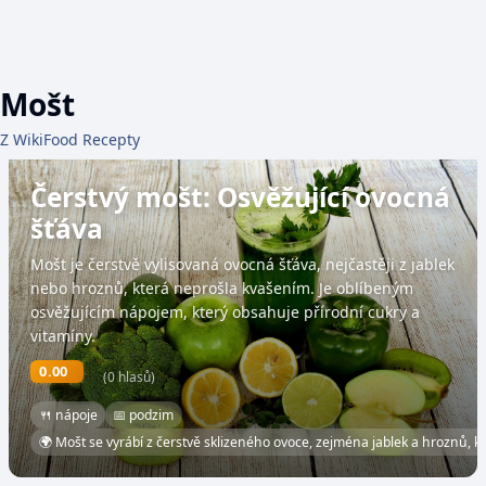
Mošt
Z WikiFood Recepty
Čerstvý mošt: Osvěžující ovocná
šťáva
Mošt je čerstvě vylisovaná ovocná šťáva, nejčastěji z jablek
nebo hroznů, která neprošla kvašením. Je oblíbeným
osvěžujícím nápojem, který obsahuje přírodní cukry a
vitamíny.
0.00
(0 hlasů)
🍴 nápoje
📅 podzim
🌍 Mošt se vyrábí z čerstvě sklizeného ovoce, zejména jablek a hroznů, k