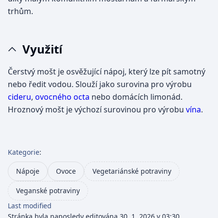
trhům.
Využití
Čerstvý mošt je osvěžující nápoj, který lze pít samotný
nebo ředit vodou. Slouží jako surovina pro výrobu
cideru
,
ovocného octa
nebo domácích limonád.
Hroznový mošt je výchozí surovinou pro výrobu
vína
.
Kategorie
:
Nápoje
Ovoce
Vegetariánské potraviny
Veganské potraviny
Last modified
Stránka byla naposledy editována 30. 1. 2026 v 03:30.