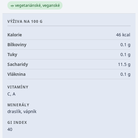
🥗 vegetariánské, veganské
VÝŽIVA NA 100 G
Kalorie
46 kcal
Bílkoviny
0.1 g
Tuky
0.1 g
Sacharidy
11.5 g
Vláknina
0.1 g
VITAMÍNY
C, A
MINERÁLY
draslík, vápník
GI INDEX
40