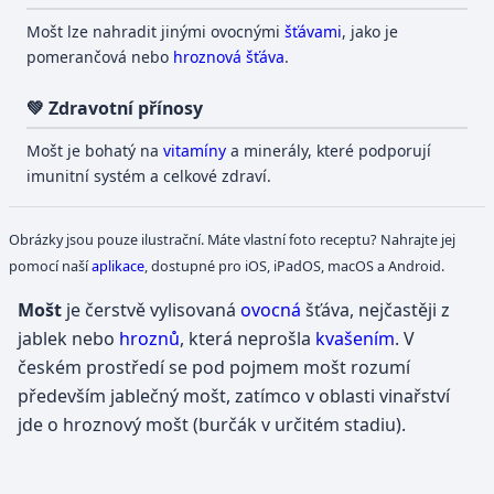
Mošt lze nahradit jinými ovocnými
šťávami
, jako je
pomerančová nebo
hroznová šťáva
.
💚 Zdravotní přínosy
Mošt je bohatý na
vitamíny
a minerály, které podporují
imunitní systém a celkové zdraví.
Obrázky jsou pouze ilustrační. Máte vlastní foto receptu? Nahrajte jej
pomocí naší
aplikace
, dostupné pro iOS, iPadOS, macOS a Android.
Mošt
je čerstvě vylisovaná
ovocná
šťáva, nejčastěji z
jablek nebo
hroznů
, která neprošla
kvašením
. V
českém prostředí se pod pojmem mošt rozumí
především jablečný mošt, zatímco v oblasti vinařství
jde o hroznový mošt (burčák v určitém stadiu).