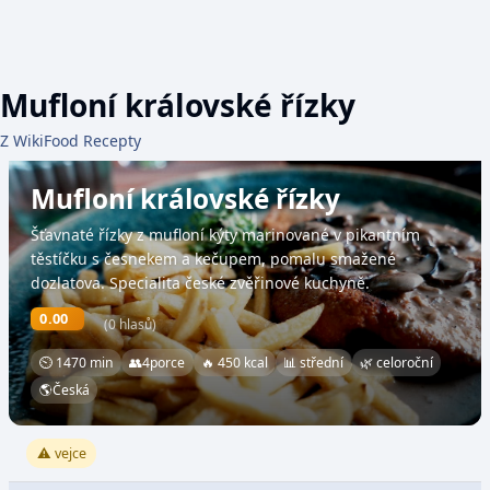
Mufloní královské řízky
Z WikiFood Recepty
Mufloní královské řízky
Šťavnaté řízky z mufloní kýty marinované v pikantním
těstíčku s česnekem a kečupem, pomalu smažené
dozlatova. Specialita české zvěřinové kuchyně.
0.00
(0 hlasů)
⏲ 1470 min
👥
4
porce
🔥 450 kcal
📊 střední
🌿 celoroční
🌎
Česká
⚠️ vejce