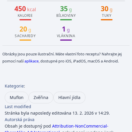
450
35
30
kcal
g
g
KALORIE
BÍLKOVINY
TUKY
20
1
g
g
SACHARIDY
VLÁKNINA
Obrázky jsou pouze ilustrační. Máte vlastní foto receptu? Nahrajte jej
pomocí naší
aplikace
, dostupné pro iOS, iPadOS, macOS a Android.
Kategorie
:
Muflon
Zvěřina
Hlavní jídla
Last modified
Stránka byla naposledy editována 13. 2. 2026 v 14:29.
Autorská práva
Obsah je dostupný pod
Attribution-NonCommercial-