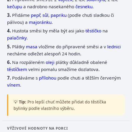
kečupu
a nadrobno nasekaného
česneku
.
Přidáme
pepř
,
sůl
,
papriku
(podle chuti sladkou či
pálivou) a
majoránku
.
Hustota směsi by měla být asi jako
těstíčko
na
palačinky
.
Plátky
masa
vložíme do připravené směsi a v
lednici
necháme odležet alespoň 24 hodin.
Na rozpáleném
oleji
plátky důkladně obalené
těstíčkem
velmi pomalu smažíme dozlatova.
Podáváme s
přílohou
podle chuti a těžším červeným
vínem
.
💡
Tip:
Pro lepší chuť můžete přidat do těstíčka
bylinky podle vlastního výběru.
VÝŽIVOVÉ HODNOTY NA PORCI