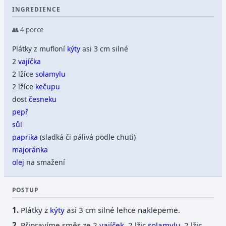
INGREDIENCE
👥 4 porce
Plátky z mufloní
kýty
asi 3 cm silné
2
vajíčka
2 lžíce
solamylu
2 lžíce
kečupu
dost
česneku
pepř
sůl
paprika
(sladká či pálivá podle chuti)
majoránka
olej
na smažení
POSTUP
Plátky z
kýty
asi 3 cm silné lehce naklepeme.
Připravíme směs ze 2
vajíček
, 2 lžic
solamylu
, 2 lžic