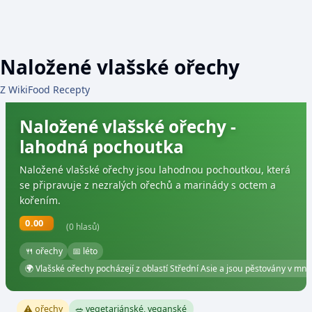
Naložené vlašské ořechy
Z WikiFood Recepty
Naložené vlašské ořechy -
lahodná pochoutka
Naložené vlašské ořechy jsou lahodnou pochoutkou, která
se připravuje z nezralých ořechů a marinády s octem a
kořením.
0.00
(0 hlasů)
🍴 ořechy
📅 léto
🌍 Vlašské ořechy pocházejí z oblastí Střední Asie a jsou pěstovány v mn
⚠️ ořechy
🥗 vegetariánské, veganské