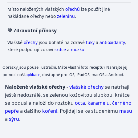
Místo naložených vlašských
ořechů
lze použít jiné
nakládané ořechy nebo
zeleninu
.
💚 Zdravotní přínosy
Vlašské
ořechy
jsou bohaté na zdravé
tuky
a
antioxidanty
,
které podporují zdraví
srdce
a
mozku
.
Obrázky jsou pouze ilustrační. Máte vlastní foto receptu? Nahrajte jej
pomocí naší
aplikace
, dostupné pro iOS, iPadOS, macOS a Android.
Naložené vlašské ořechy
-
vlašské ořechy
se natrhají
ještě nedozrálé, se zelenou kožovitou slupkou, krátce
se podusí a naloží do roztoku
octa
,
karamelu
,
černého
pepře
a dalšího
koření
. Pojídají se ke studenému
masu
a
sýru
.