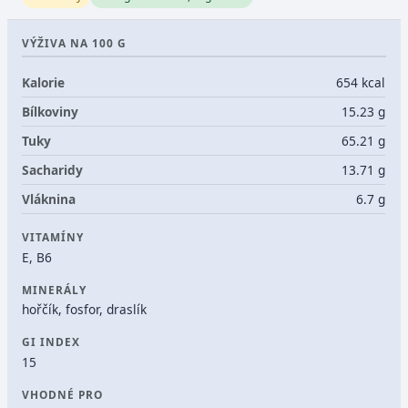
VÝŽIVA NA 100 G
Kalorie
654 kcal
Bílkoviny
15.23 g
Tuky
65.21 g
Sacharidy
13.71 g
Vláknina
6.7 g
VITAMÍNY
E, B6
MINERÁLY
hořčík, fosfor, draslík
GI INDEX
15
VHODNÉ PRO