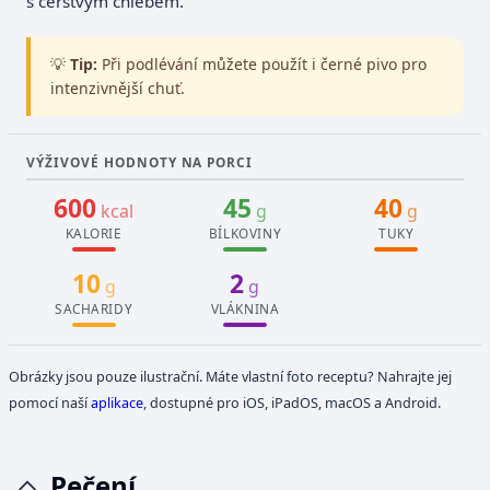
s čerstvým chlebem.
💡
Tip:
Při podlévání můžete použít i černé pivo pro
intenzivnější chuť.
VÝŽIVOVÉ HODNOTY NA PORCI
600
45
40
kcal
g
g
KALORIE
BÍLKOVINY
TUKY
10
2
g
g
SACHARIDY
VLÁKNINA
Obrázky jsou pouze ilustrační. Máte vlastní foto receptu? Nahrajte jej
pomocí naší
aplikace
, dostupné pro iOS, iPadOS, macOS a Android.
Pečení