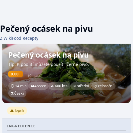
Pečený ocásek na pivu
Z WikiFood Recepty
Pečený ocásek na pivu
Tip: K podlití můžete použít i černé pivo.
0.00
(0 hlasů)
⏲ 14 min
👥
4
porce
🔥 600 kcal
📊 střední
🌿 celoroční
🌎
Česká
⚠️ lepek
INGREDIENCE