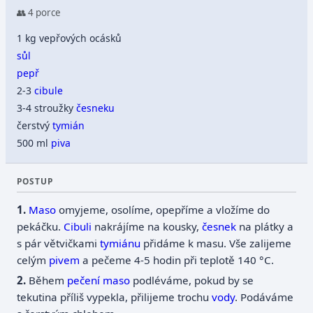
👥 4 porce
1 kg vepřových ocásků
sůl
pepř
2-3
cibule
3-4 stroužky
česneku
čerstvý
tymián
500 ml
piva
POSTUP
Maso
omyjeme, osolíme, opepříme a vložíme do
pekáčku.
Cibuli
nakrájíme na kousky,
česnek
na plátky a
s pár větvičkami
tymiánu
přidáme k masu. Vše zalijeme
celým
pivem
a pečeme 4-5 hodin při teplotě 140 °C.
Během
pečení
maso
podléváme, pokud by se
tekutina příliš vypekla, přilijeme trochu
vody
. Podáváme