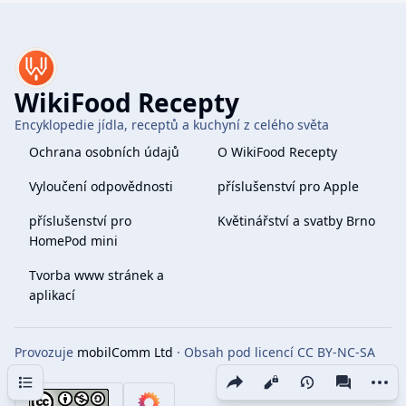
WikiFood Recepty
Encyklopedie jídla, receptů a kuchyní z celého světa
Ochrana osobních údajů
O WikiFood Recepty
Vyloučení odpovědnosti
příslušenství pro Apple
příslušenství pro
Květinářství a svatby Brno
HomePod mini
Tvorba www stránek a
aplikací
Provozuje
mobilComm Ltd
· Obsah pod licencí CC BY-NC-SA
4.0
Obsah
Share this page
More 
Zobrazení
associate