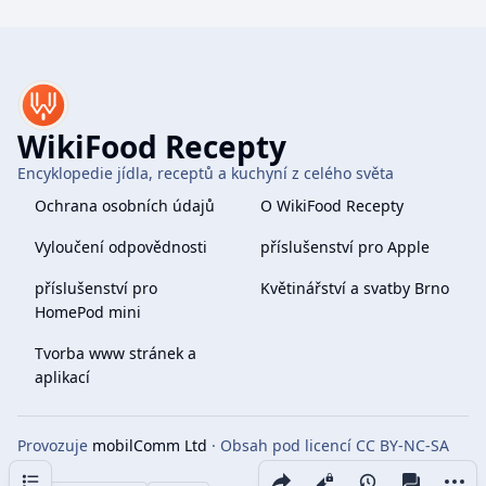
WikiFood Recepty
Encyklopedie jídla, receptů a kuchyní z celého světa
Ochrana osobních údajů
O WikiFood Recepty
Vyloučení odpovědnosti
příslušenství pro Apple
příslušenství pro
Květinářství a svatby Brno
HomePod mini
Tvorba www stránek a
aplikací
Provozuje
mobilComm Ltd
· Obsah pod licencí CC BY-NC-SA
4.0
Obsah
Share this page
More 
Zobrazení
associate