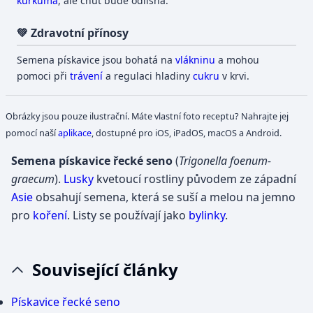
kurkuma
, ale chuť bude odlišná.
💚 Zdravotní přínosy
Semena pískavice jsou bohatá na
vlákninu
a mohou
pomoci při
trávení
a regulaci hladiny
cukru
v krvi.
Obrázky jsou pouze ilustrační. Máte vlastní foto receptu? Nahrajte jej
pomocí naší
aplikace
, dostupné pro iOS, iPadOS, macOS a Android.
Semena pískavice řecké seno
(
Trigonella foenum-
graecum
).
Lusky
kvetoucí rostliny původem ze západní
Asie
obsahují semena, která se suší a melou na jemno
pro
koření
. Listy se používají jako
bylinky
.
Související články
Pískavice řecké seno