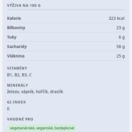
VÝŽIVA NA 100 G
Kalorie
323 kcal
Bílkoviny
23 g
Tuky
6 g
Sacharidy
58 g
Vláknina
25 g
VITAMÍNY
B1, B2, B3, C
MINERÁLY
železo, vápník, hořčík, draslík
GI INDEX
0
VHODNÉ PRO
vegetariánské, veganské, bezlepkové