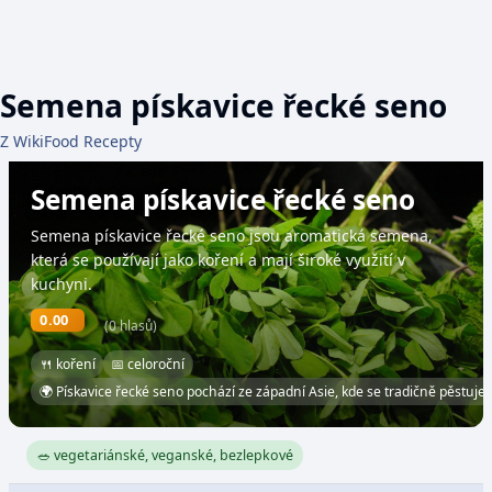
Semena pískavice řecké seno
Z WikiFood Recepty
Semena pískavice řecké seno
Semena pískavice řecké seno jsou aromatická semena,
která se používají jako koření a mají široké využití v
kuchyni.
0.00
(0 hlasů)
🍴 koření
📅 celoroční
🌍 Pískavice řecké seno pochází ze západní Asie, kde se tradičně pěstuje.
🥗 vegetariánské, veganské, bezlepkové