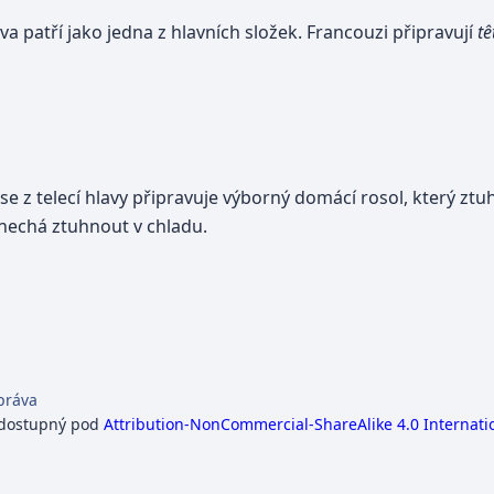
ava patří jako jedna z hlavních složek. Francouzi připravují
tê
se z telecí hlavy připravuje výborný domácí rosol, který ztu
 nechá ztuhnout v chladu.
práva
 dostupný pod
Attribution-NonCommercial-ShareAlike 4.0 Internati