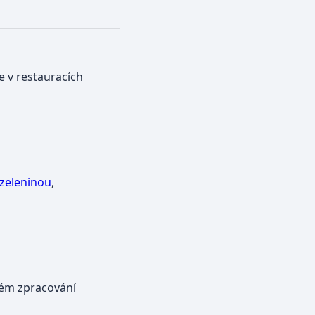
še v restauracích
zeleninou
,
vném zpracování