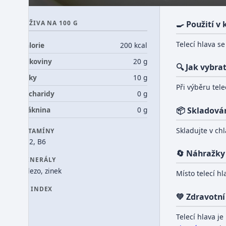
VÝŽIVA NA 100 G
🍳 Použití v
Telecí hlava s
Kalorie
200 kcal
Bílkoviny
20 g
🔍 Jak vybra
Tuky
10 g
Při výběru tel
Sacharidy
0 g
Vláknina
0 g
📦 Skladová
Skladujte v ch
VITAMÍNY
B12, B6
🔄 Náhražky
MINERÁLY
železo, zinek
Místo telecí hl
GI INDEX
💚 Zdravotní
0
Telecí hlava j