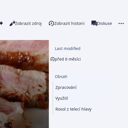
re this page
More 
Číst
Zobrazit zdroj
Zobrazit historii
Stránka
Diskuse
Zobrazení
associated-pages
Last modified
před 6 měsíci
Obsah
Zpracování
Využití
Rosol z telecí hlavy