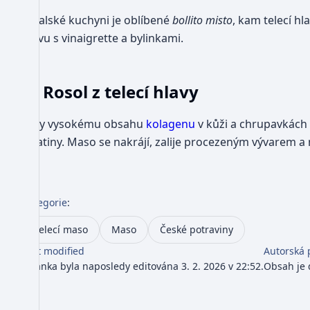
V italské kuchyni je oblíbené
bollito misto
, kam telecí hl
hlavu s vinaigrette a bylinkami.
Rosol z telecí hlavy
Díky vysokému obsahu
kolagenu
v kůži a chrupavkách 
želatiny. Maso se nakrájí, zalije procezeným vývarem a
Kategorie
:
Telecí maso
Maso
České potraviny
Last modified
Autorská 
Stránka byla naposledy editována 3. 2. 2026 v 22:52.
Obsah je