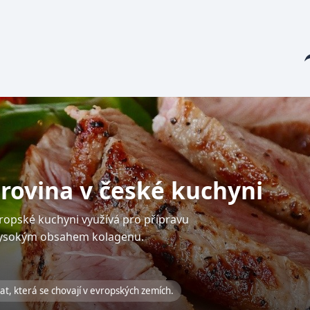
Sha
surovina v české kuchyni
evropské kuchyni využívá pro přípravu
ysokým obsahem kolagenu.
lat, která se chovají v evropských zemích.