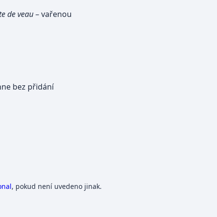
te de veau
– vařenou
hne bez přidání
onal
, pokud není uvedeno jinak.