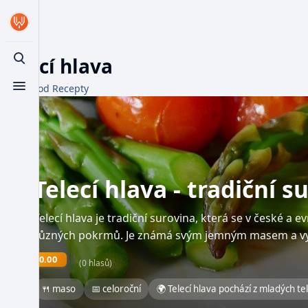
Telecí hlava
Toggle search
Z WikiFood Recepty
Toggle menu
Telecí hlava - tradiční 
Telecí hlava je tradiční surovina, která se v české a 
různých pokrmů. Je známá svým jemným masem a v
0.00
(0 hlasů)
🍴 maso
📅 celoroční
🌍 Telecí hlava pochází z mladých te