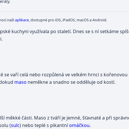
erály.
mocí naší
aplikace
, dostupné pro iOS, iPadOS, macOS a Android.
ropské kuchyni využívala po staletí. Dnes se s ní setkáme spí
i.
Poté se vaří celá nebo rozpůlená ve velkém hrnci s kořenovou
, dokud
maso
neměkne a snadno se odděluje od kostí.
alší měkké části. Maso z tváří je jemné, šťavnaté a při sprá
olu (
sulc
) nebo teplé s pikantní
omáčkou
.