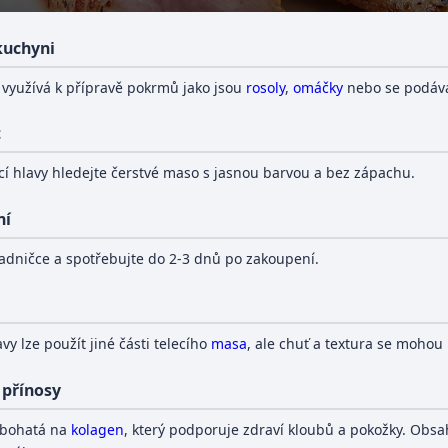
 kuchyni
e využívá k přípravě pokrmů jako jsou
rosoly
,
omáčky
nebo se podáv
t
ecí hlavy hledejte čerstvé maso s jasnou barvou a bez zápachu.
ní
ladničce a spotřebujte do 2-3 dnů po zakoupení.
avy lze použít jiné části telecího
masa
, ale chuť a textura se mohou l
 přínosy
e bohatá na
kolagen
, který podporuje zdraví kloubů a pokožky. Obsa