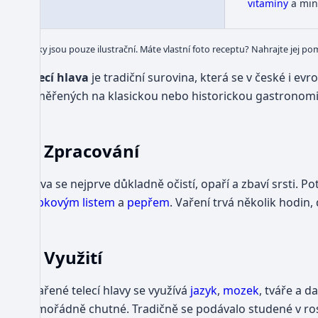
vitamíny
a min
Obrázky jsou pouze ilustrační. Máte vlastní foto receptu? Nahrajte jej po
Telecí hlava
je tradiční surovina, která se v české i ev
zaměřených na klasickou nebo historickou gastronomi
Zpracování
Hlava se nejprve důkladně očistí, opaří a zbaví srsti. 
bobkovým listem
a
pepřem
. Vaření trvá několik hodin
Využití
Z vařené telecí hlavy se využívá
jazyk
,
mozek
, tváře a d
mimořádně chutné. Tradičně se podávalo studené v ros