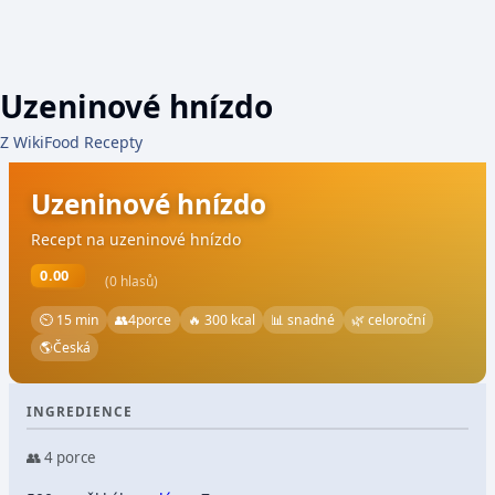
Uzeninové hnízdo
Z WikiFood Recepty
Uzeninové hnízdo
Recept na uzeninové hnízdo
0.00
(0 hlasů)
⏲ 15 min
👥
4
porce
🔥 300 kcal
📊 snadné
🌿 celoroční
🌎
Česká
INGREDIENCE
👥 4 porce