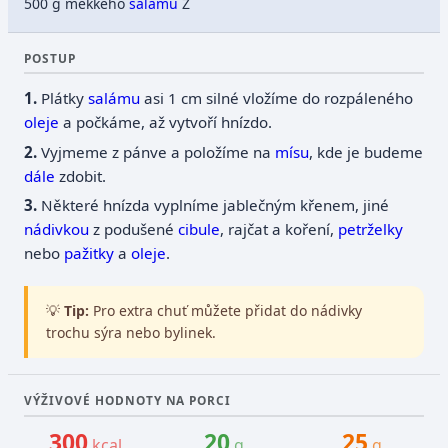
500 g měkkého
salámu
Z
POSTUP
Plátky
salámu
asi 1 cm silné vložíme do rozpáleného
oleje
a počkáme, až vytvoří hnízdo.
Vyjmeme z pánve a položíme na
mísu
, kde je budeme
dále
zdobit.
Některé hnízda vyplníme jablečným křenem, jiné
nádivkou
z podušené
cibule
, rajčat a koření,
petrželky
nebo
pažitky
a
oleje
.
💡
Tip:
Pro extra chuť můžete přidat do nádivky
trochu sýra nebo bylinek.
VÝŽIVOVÉ HODNOTY NA PORCI
300
20
25
kcal
g
g