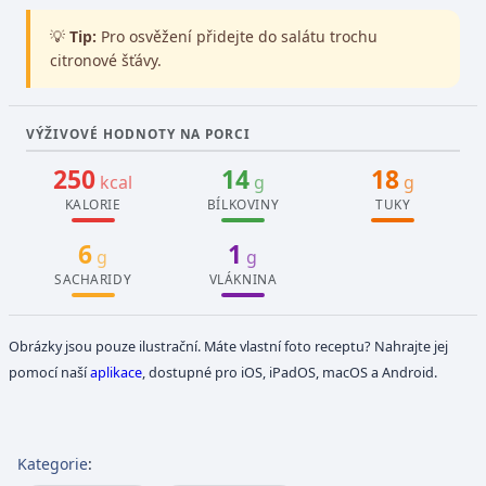
💡
Tip:
Pro osvěžení přidejte do salátu trochu
citronové šťávy.
VÝŽIVOVÉ HODNOTY NA PORCI
250
14
18
kcal
g
g
KALORIE
BÍLKOVINY
TUKY
6
1
g
g
SACHARIDY
VLÁKNINA
Obrázky jsou pouze ilustrační. Máte vlastní foto receptu? Nahrajte jej
pomocí naší
aplikace
, dostupné pro iOS, iPadOS, macOS a Android.
Kategorie
: