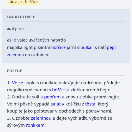
⚠️ vejce, hořčice
INGREDIENCE
👥 4 porce
asi 6 vajec uvařených natvrdo
majolka light pikantní
hořčice
jarní
cibulka
i s natí
pepř
zelenina
na ozdobení
POSTUP
1.
Vejce
spolu s cibulkou nakrájejte nadrobno, přidejte
majolku smíchanou s
hořčicí
a zlehka promíchejte.
2. Dochuťte solí a
pepřem
a znovu zlehka promíchejte.
Velmi pěkně vypadá
salát
v košíčku z
těsta
, který
koupíte jako polotovar v obchodech s potravinami.
3. Ozdobte
zeleninou
a dejte vychladit. Výborné se
sýrovým
rohlíkem
.