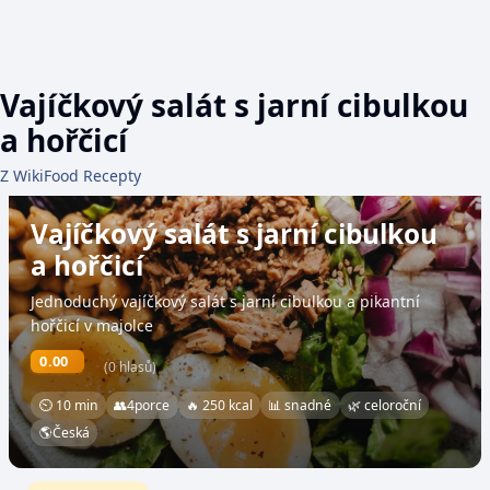
Vajíčkový salát s jarní cibulkou
a hořčicí
Z WikiFood Recepty
Vajíčkový salát s jarní cibulkou
a hořčicí
Jednoduchý vajíčkový salát s jarní cibulkou a pikantní
hořčicí v majolce
0.00
(0 hlasů)
⏲ 10 min
👥
4
porce
🔥 250 kcal
📊 snadné
🌿 celoroční
🌎
Česká