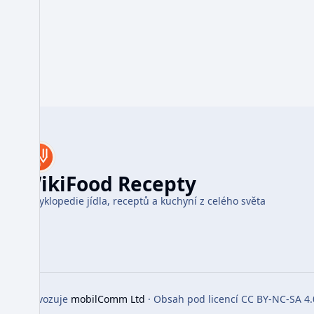
WikiFood Recepty
Encyklopedie jídla, receptů a kuchyní z celého světa
Provozuje
mobilComm Ltd
· Obsah pod licencí CC BY-NC-SA 4.
Toggle preferences menu