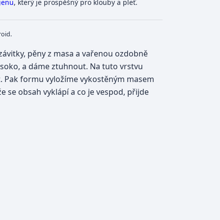
genu
, který je prospěšný pro klouby a pleť.
oid.
ávitky, pěny z masa a vařenou ozdobně
soko, a dáme ztuhnout. Na tuto vrstvu
ut. Pak formu vyložíme vykostěným masem
e se obsah vyklápí a co je vespod, přijde