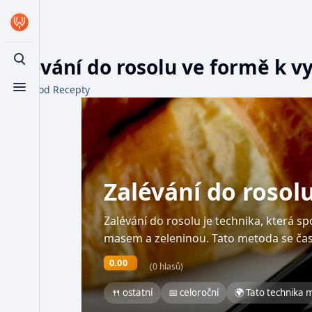
Zalévání do rosolu ve formě k v
Toggle search
Z WikiFood Recepty
Toggle menu
Zalévání do rosol
Zalévání do rosolu je technika, která spo
masem a zeleninou. Tato metoda se ča
0.00
(0 hlasů)
🍴 ostatní
📅 celoroční
🌍 Tato technika 