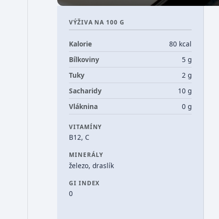
VÝŽIVA NA 100 G
Kalorie
80 kcal
Bílkoviny
5 g
Tuky
2 g
Sacharidy
10 g
Vláknina
0 g
VITAMÍNY
B12, C
MINERÁLY
železo, draslík
GI INDEX
0