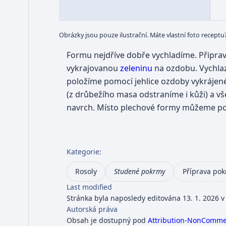
Obrázky jsou pouze ilustrační. Máte vlastní foto receptu
Formu nejdříve dobře vychladíme. Připra
vykrajovanou
zeleninu
na ozdobu. Vychlaz
položíme pomocí jehlice ozdoby vykráje
(z drůbežího masa odstraníme i kůži) a vš
navrch. Místo plechové formy můžeme použ
Kategorie
:
Rosoly
Studené pokrmy
Příprava po
Last modified
Stránka byla naposledy editována 13. 1. 2026 v
Autorská práva
Obsah je dostupný pod
Attribution-NonCommerc