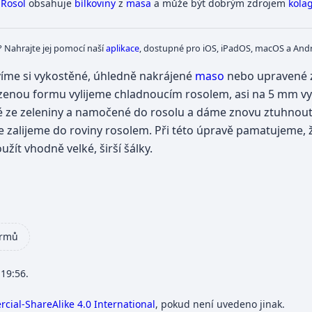
Rosol
obsahuje
bílkoviny
z
masa
a může být dobrým zdrojem
kola
? Nahrajte jej pomocí naší
aplikace
, dostupné pro iOS, iPadOS, macOS a Andr
víme si vykostěné, úhledně nakrájené
maso
nebo upravené z
enou formu vylijeme chladnoucím rosolem, asi na 5 mm vy
né ze zeleniny a namočené do rosolu a dáme znovu ztuhno
e zalijeme do roviny rosolem. Při této úpravě pamatujeme, ž
ít vhodně velké, širší šálky.
krmů
 19:56.
ial-ShareAlike 4.0 International
, pokud není uvedeno jinak.