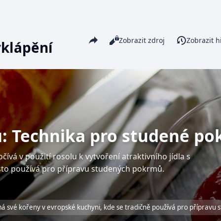
Share this page
Číst
Zobrazit zdroj
Zobrazit hi
Zobrazení
yklápění
u: Technika pro studené p
čívá v použití rosolu k vytvoření atraktivního jídla s
sto používá pro přípravu studených pokrmů.
má své kořeny v evropské kuchyni, kde se tradičně používá pro přípravu