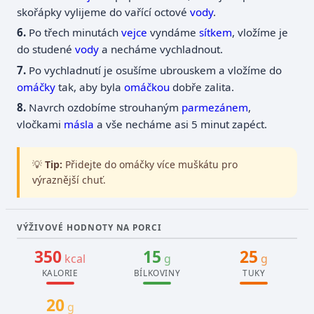
skořápky vylijeme do vařící octové
vody
.
Po třech minutách
vejce
vyndáme
sítkem
, vložíme je
do studené
vody
a necháme vychladnout.
Po vychladnutí je osušíme ubrouskem a vložíme do
omáčky
tak, aby byla
omáčkou
dobře zalita.
Navrch ozdobíme strouhaným
parmezánem
,
vločkami
másla
a vše necháme asi 5 minut zapéct.
💡
Tip:
Přidejte do omáčky více muškátu pro
výraznější chuť.
VÝŽIVOVÉ HODNOTY NA PORCI
350
15
25
kcal
g
g
KALORIE
BÍLKOVINY
TUKY
20
g