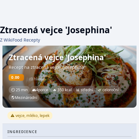
Ztracená vejce 'Josephina'
Z WikiFood Recepty
Ztracená vejce 'Josephina'
Recept na ztracená vejce „josephina“
0.00
(0 hlasů)
⏲ 25 min
👥
4
porce
🔥 350 kcal
📊 střední
🌿 celoroční
🌎
Mezinárodní
⚠️ vejce, mléko, lepek
INGREDIENCE