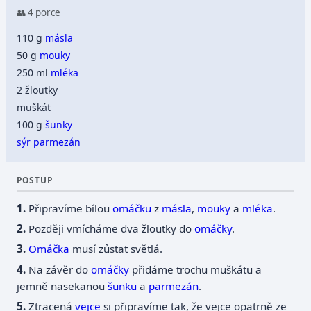
👥 4 porce
110 g
másla
50 g
mouky
250 ml
mléka
2 žloutky
muškát
100 g
šunky
sýr
parmezán
POSTUP
Připravíme bílou
omáčku
z
másla
,
mouky
a
mléka
.
Později vmícháme dva žloutky do
omáčky
.
Omáčka
musí zůstat světlá.
Na závěr do
omáčky
přidáme trochu muškátu a
jemně nasekanou
šunku
a
parmezán
.
Ztracená
vejce
si připravíme tak, že vejce opatrně ze