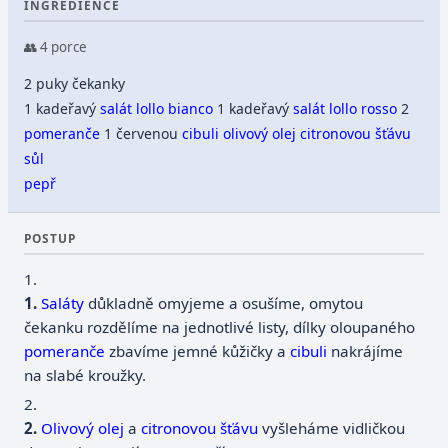
INGREDIENCE
👥 4 porce
2 puky čekanky
1 kadeřavý
salát lollo bianco
1 kadeřavý
salát lollo rosso
2
pomeranče
1 červenou
cibuli
olivový olej
citronovou
šťávu
sůl
pepř
POSTUP
1.
Saláty
důkladně omyjeme a osušíme, omytou
čekanku rozdělíme na jednotlivé listy, dílky oloupaného
pomeranče
zbavíme jemné kůžičky a
cibuli
nakrájíme
na slabé kroužky.
2.
Olivový olej
a
citronovou
šťávu
vyšleháme vidličkou