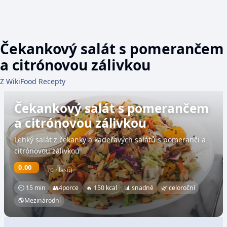
Čekankový salát s pomerančem
a citrónovou zálivkou
Z WikiFood Recepty
Čekankový salát s pomerančem
a citrónovou zálivkou
Lehký salát z čekanky a kadeřavých salátů s pomeranči a
citrónovou zálivkou
0.00
(0 hlasů)
⏲ 15 min
👥
4
porce
🔥 150 kcal
📊 snadné
🌿 celoroční
🌎
Mezinárodní