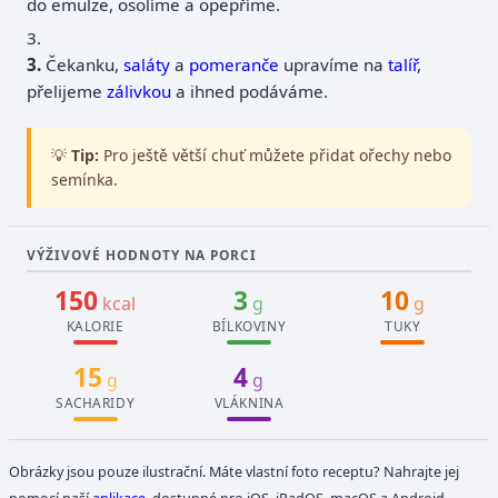
do emulze, osolíme a opepříme.
3.
Čekanku,
saláty
a
pomeranče
upravíme na
talíř
,
přelijeme
zálivkou
a ihned podáváme.
💡
Tip:
Pro ještě větší chuť můžete přidat ořechy nebo
semínka.
VÝŽIVOVÉ HODNOTY NA PORCI
150
3
10
kcal
g
g
KALORIE
BÍLKOVINY
TUKY
15
4
g
g
SACHARIDY
VLÁKNINA
Obrázky jsou pouze ilustrační. Máte vlastní foto receptu? Nahrajte jej