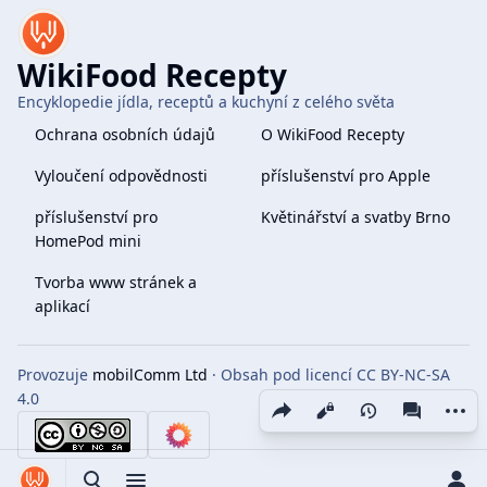
WikiFood Recepty
Encyklopedie jídla, receptů a kuchyní z celého světa
Ochrana osobních údajů
O WikiFood Recepty
Vyloučení odpovědnosti
příslušenství pro Apple
příslušenství pro
Květinářství a svatby Brno
HomePod mini
Tvorba www stránek a
aplikací
Provozuje
mobilComm Ltd
· Obsah pod licencí CC BY-NC-SA
4.0
Share this page
More 
Zobrazení
associate