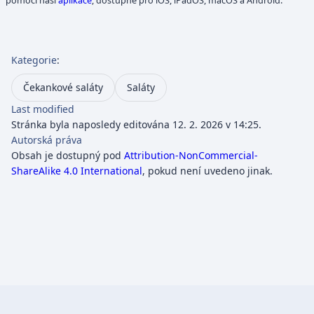
pomocí naší
aplikace
, dostupné pro iOS, iPadOS, macOS a Android.
Kategorie
:
Čekankové saláty
Saláty
Last modified
Stránka byla naposledy editována 12. 2. 2026 v 14:25.
Autorská práva
Obsah je dostupný pod
Attribution-NonCommercial-
ShareAlike 4.0 International
, pokud není uvedeno jinak.