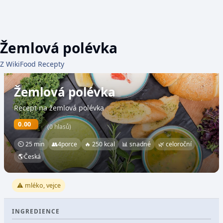
Žemlová polévka
Z WikiFood Recepty
Žemlová polévka
Recept na žemlová polévka
0.00
(0 hlasů)
⏲ 25 min
👥
4
porce
🔥 250 kcal
📊 snadné
🌿 celoroční
🌎
Česká
⚠️ mléko, vejce
INGREDIENCE