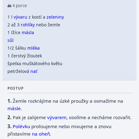
👥 4 porce
1 l
vývaru
z kostí a
zeleniny
2 až 3
rohlíky
nebo žemle
1 lžíce
másla
sůl
1/2 šálku
mléka
1 čerstvý žloutek
špetka muškátového květu
petrželová
nať
POSTUP
Žemle rozkrájíme na úzké proužky a osmažíme na
másle
.
Pak je zalijeme
vývarem
, osolíme a necháme rozvařit.
Polévku
prolisujeme nebo mixujeme a znovu
přistavíme
na oheň
.