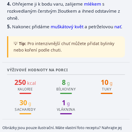
Ohřejeme ji k bodu varu, zalijeme
mlékem
s
rozkvedlaným čerstvým žloutkem a ihned odstavíme z
ohně.
Nakonec přidáme
muškátový květ
a petrželovou
nať
.
💡
Tip:
Pro intenzivnější chuť můžete přidat bylinky
nebo koření podle chuti.
VÝŽIVOVÉ HODNOTY NA PORCI
250
8
10
kcal
g
g
KALORIE
BÍLKOVINY
TUKY
30
1
g
g
SACHARIDY
VLÁKNINA
Obrázky jsou pouze ilustrační. Máte vlastní foto receptu? Nahrajte jej