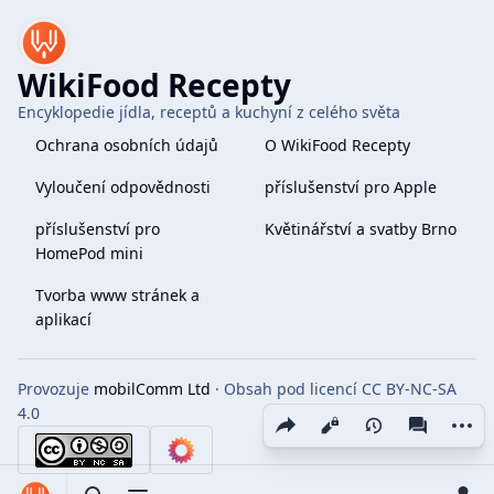
WikiFood Recepty
Encyklopedie jídla, receptů a kuchyní z celého světa
Ochrana osobních údajů
O WikiFood Recepty
Vyloučení odpovědnosti
příslušenství pro Apple
příslušenství pro
Květinářství a svatby Brno
HomePod mini
Tvorba www stránek a
aplikací
Provozuje
mobilComm Ltd
· Obsah pod licencí CC BY-NC-SA
4.0
Share this page
More 
Zobrazení
associate