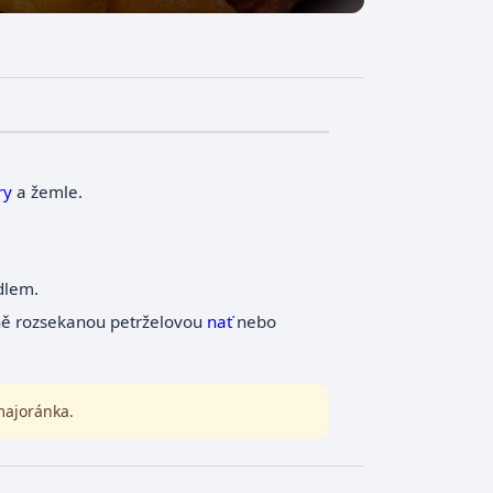
ry
a žemle.
dlem.
ě rozsekanou petrželovou
nať
nebo
 majoránka.