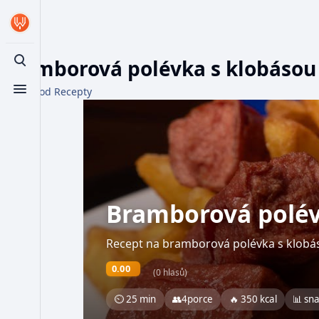
Bramborová polévka s klobásou
Toggle search
Z WikiFood Recepty
Toggle menu
Bramborová polév
Recept na bramborová polévka s klobá
0.00
(0 hlasů)
⏲ 25 min
👥
4
porce
🔥 350 kcal
📊 sn