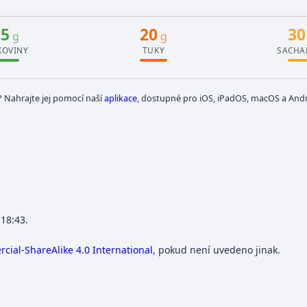
15
20
30
g
g
KOVINY
TUKY
SACHA
? Nahrajte jej pomocí naší
aplikace
, dostupné pro iOS, iPadOS, macOS a Andr
 18:43.
ial-ShareAlike 4.0 International
, pokud není uvedeno jinak.