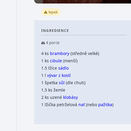
⚠️ lepek
INGREDIENCE
👥 4 porce
4 ks
brambory
(středně velké)
1 ks
cibule
(menší)
1.5 lžíce
sádlo
1 l
vývar z kostí
1 špetka
sůl
(dle chuti)
1.5 ks žemle
2 ks uzené
klobásy
1 lžička petrželová
nať
(nebo
pažitka
)