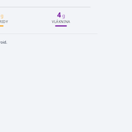
4
g
g
RIDY
VLÁKNINA
oid.