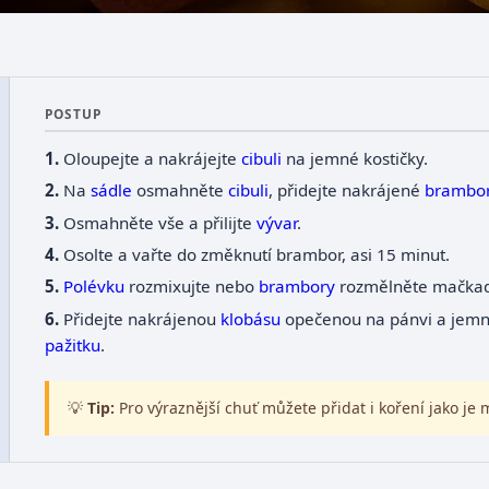
POSTUP
Oloupejte a nakrájejte
cibuli
na jemné kostičky.
Na
sádle
osmahněte
cibuli
, přidejte nakrájené
brambo
Osmahněte vše a přilijte
vývar
.
Osolte a vařte do změknutí brambor, asi 15 minut.
Polévku
rozmixujte nebo
brambory
rozmělněte mačka
Přidejte nakrájenou
klobásu
opečenou na pánvi a jemn
pažitku
.
💡
Tip:
Pro výraznější chuť můžete přidat i koření jako je