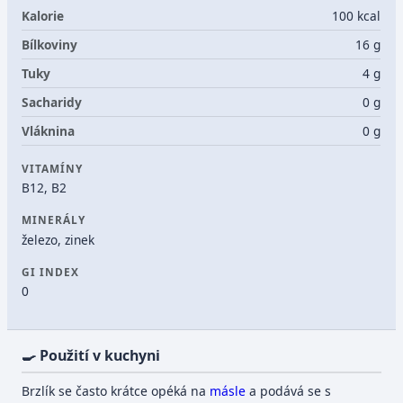
Kalorie
100 kcal
Bílkoviny
16 g
Tuky
4 g
Sacharidy
0 g
Vláknina
0 g
VITAMÍNY
B12, B2
MINERÁLY
železo, zinek
GI INDEX
0
🍳 Použití v kuchyni
Brzlík se často krátce opéká na
másle
a podává se s