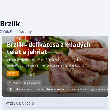
Brzlík
Z WikiFood Recepty
Brzlík - delikatesa z mladých
telat a jehňat
Brzlík je delikatesa z mléčných žláz mladých telat a
jehňat, oblíbená ve francouzské a italské kuchyni.
0.00
(0 hlasů)
🍴 maso
📅 celoroční
🌍 Brzlík pochází z mladých telat a jehňat, chovaných v různých regionec
VÝŽIVA NA 100 G