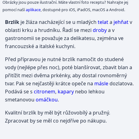
Obrázky jsou pouze ilustrační. Máte vlastní foto receptu? Nahrajte jej
pomocí naší
aplikace
, dostupné pro iOS, iPadOS, macOS a Android.
Brzlík
je žláza nacházející se u mladých
telat
a
jehňat
v
oblasti krku a hrudníku. Řadí se mezi
droby
a v
gastronomii se považuje za delikatesu, zejména ve
francouzské a italské kuchyni.
Před přípravou je nutné brzlík namočit do studené
vody (nejlépe přes noc), poté blanšírovat, zbavit blan a
přitížit mezi dvěma prkénky, aby dostal rovnoměrný
tvar. Pak se nejčastěji krátce opeče na
másle
dozlatova.
Podává se s
citronem
,
kapary
nebo lehkou
smetanovou
omáčkou
.
Kvalitní brzlík by měl být růžovobílý a pružný.
Zpracovat by se měl co nejdříve po nákupu.