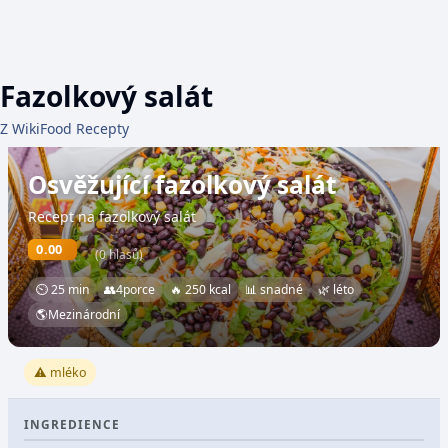
Fazolkový salát
Z WikiFood Recepty
Osvěžující fazolkový salát
Recept na fazolkový salát
0.00
(0 hlasů)
⏲ 25 min
👥
4
porce
🔥 250 kcal
📊 snadné
🌿 léto
🌎
Mezinárodní
⚠️ mléko
INGREDIENCE