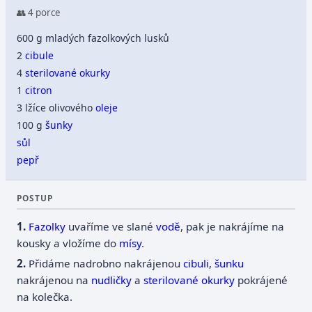
👥 4 porce
600 g mladých fazolkových lusků
2
cibule
4
sterilované okurky
1
citron
3 lžíce olivového
oleje
100 g
šunky
sůl
pepř
POSTUP
Fazolky
uvaříme ve slané
vodě
, pak je nakrájíme na
kousky a vložíme do
mísy
.
Přidáme nadrobno nakrájenou
cibuli
,
šunku
nakrájenou na
nudličky
a
sterilované okurky
pokrájené
na kolečka.