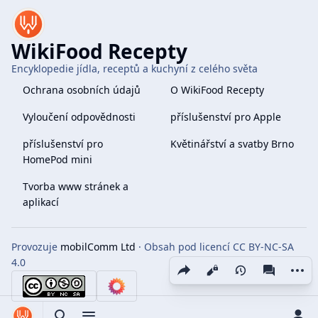
WikiFood Recepty
Encyklopedie jídla, receptů a kuchyní z celého světa
Ochrana osobních údajů
O WikiFood Recepty
Vyloučení odpovědnosti
příslušenství pro Apple
příslušenství pro
Květinářství a svatby Brno
HomePod mini
Tvorba www stránek a
aplikací
Provozuje
mobilComm Ltd
· Obsah pod licencí CC BY-NC-SA
4.0
Share this page
More 
Zobrazení
associate