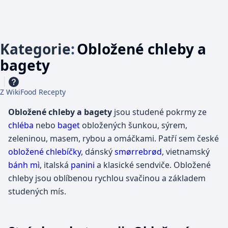
Kategorie
:
Obložené chleby a
bagety
Z WikiFood Recepty
Obložené chleby a bagety
jsou studené pokrmy ze
chléba
nebo
baget
obložených šunkou, sýrem,
zeleninou, masem, rybou a omáčkami. Patří sem české
obložené chlebíčky
, dánský
smørrebrød
, vietnamský
bánh mì
, italská
panini
a klasické sendviče. Obložené
chleby jsou oblíbenou rychlou svačinou a základem
studených mís.