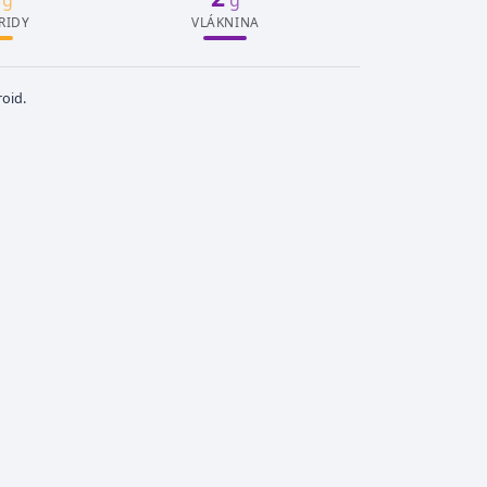
g
g
RIDY
VLÁKNINA
oid.