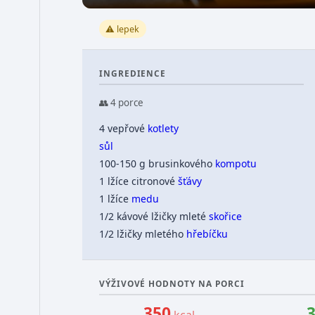
⚠️ lepek
INGREDIENCE
👥 4 porce
4 vepřové
kotlety
sůl
100-150 g brusinkového
kompotu
1 lžíce citronové
šťávy
1 lžíce
medu
1/2 kávové lžičky mleté
skořice
1/2 lžičky mletého
hřebíčku
VÝŽIVOVÉ HODNOTY NA PORCI
350