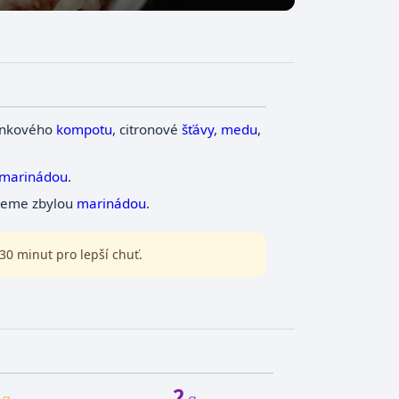
sinkového
kompotu
, citronové
šťávy
,
medu
,
marinádou
.
ijeme zbylou
marinádou
.
30 minut pro lepší chuť.
2