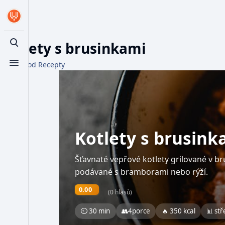
Kotlety s brusinkami
Toggle search
Z WikiFood Recepty
Toggle menu
Kotlety s brusink
Šťavnaté vepřové kotlety grilované v b
podávané s bramborami nebo rýží.
0.00
(0 hlasů)
⏲ 30 min
👥
4
porce
🔥 350 kcal
📊 stř