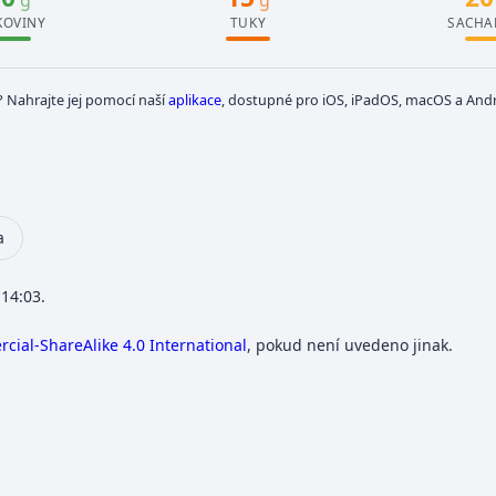
g
g
KOVINY
TUKY
SACHA
? Nahrajte jej pomocí naší
aplikace
, dostupné pro iOS, iPadOS, macOS a Andr
a
 14:03.
ial-ShareAlike 4.0 International
, pokud není uvedeno jinak.