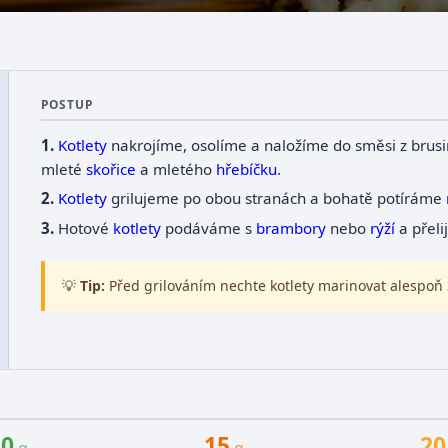
POSTUP
Kotlety
nakrojíme, osolíme a naložíme do směsi z bru
mleté
skořice
a mletého
hřebíčku
.
Kotlety
grilujeme po obou stranách a bohatě potíráme
Hotové
kotlety
podáváme s
brambory
nebo
rýží
a přel
💡
Tip:
Před grilováním nechte kotlety marinovat alespoň 
30
15
20