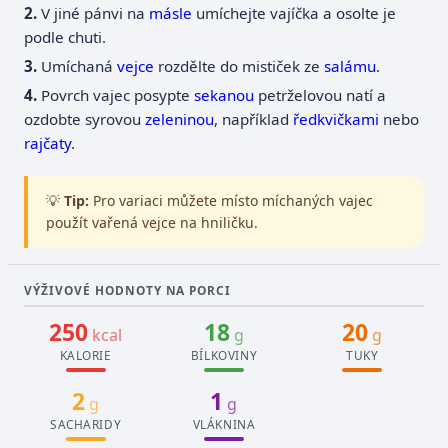
V jiné pánvi na
másle
umíchejte vajíčka a osolte je
podle chuti.
Umíchaná
vejce
rozdělte do mističek ze
salámu
.
Povrch vajec posypte
sekanou
petrželovou natí a
ozdobte syrovou
zeleninou
, například
ředkvičkami
nebo
rajčaty
.
💡
Tip:
Pro variaci můžete místo míchaných vajec
použít vařená vejce na hniličku.
VÝŽIVOVÉ HODNOTY NA PORCI
250
18
20
kcal
g
g
KALORIE
BÍLKOVINY
TUKY
2
1
g
g
SACHARIDY
VLÁKNINA