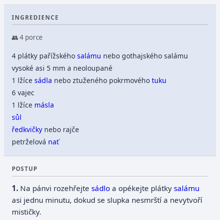
INGREDIENCE
👥 4 porce
4 plátky pařížského
salámu
nebo gothajského salámu
vysoké asi 5 mm a neoloupané
1 lžíce
sádla
nebo ztuženého pokrmového
tuku
6 vajec
1 lžíce
másla
sůl
ředkvičky
nebo rajče
petrželová
nať
POSTUP
Na pánvi rozehřejte
sádlo
a opékejte plátky
salámu
asi jednu minutu, dokud se slupka nesmrští a nevytvoří
mističky.