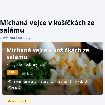
Míchaná vejce v košíčkách ze
salámu
Z WikiFood Recepty
Míchaná vejce v košíčkách ze
salámu
Kategorie:Předkrmy teplé
0.00
(0 hlasů)
⏲ 15 min
👥
4
porce
🔥 250 kcal
📊 snadné
🌿 celoroční
🌎
Asijská
⚠️ vejce, mléko