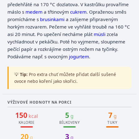
předehřáté na 170 °C dozlatova. V kastrůlku provaříme
máslo s
medem
a třtinovým
cukrem
. Opraženou směs
promícháme s
brusinkami
a zalijeme připraveným
horkým rozvarem. Pečeme ve vyhřáté troubě na 160 °C
asi 20 minut. Po upečení necháme plát
müsli
zcela
vychladnout v pekáčku. Poté ho vyjmeme, sloupneme
pečící papír a rozkrájíme ostrým nožem na tyčinky.
Podáváme např. s ovocným
jogurtem
.
💡
Tip:
Pro extra chuť můžete přidat další sušené
ovoce nebo koření jako skořici.
VÝŽIVOVÉ HODNOTY NA PORCI
150
5
7
kcal
g
g
KALORIE
BÍLKOVINY
TUKY
20
3
g
g