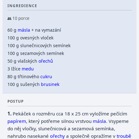
INGREDIENCE
👥 10 porce
60 g
másla
+ na vymazání
100 g ovesných vloček
100 g slunečnicových semínek
100 g sezamových semínek
50 g vlašských
ořechů
3 lžíce
medu
80 g třtinového
cukru
100 g sušených
brusinek
POSTUP
Pekáček o rozměru cca 18 x 25 cm vyložíme pečícím
papírem
, který potřeme silnou vrstvou
másla
. Vsypeme
do něj vločky, slunečnicová a sezamová semínka,
nahrubo nasekané
ořechy
a společně opražíme v
troubě