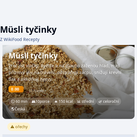
Müsli tyčinky
Z WikiFood Recepty
Müsli tyčinky
Proč jíst vločky: Rychle a na dlouho zaženou hlad, mají
příznivý vliv na trávení, odstraňují zácpu, snižují krevní
tlak a uklidňují nervy.
0.00
(0 hlasů)
⏲ 60 min
👥
10
porce
🔥 150 kcal
📊 střední
🌿 celoroční
🌎
Česká
⚠️ ořechy