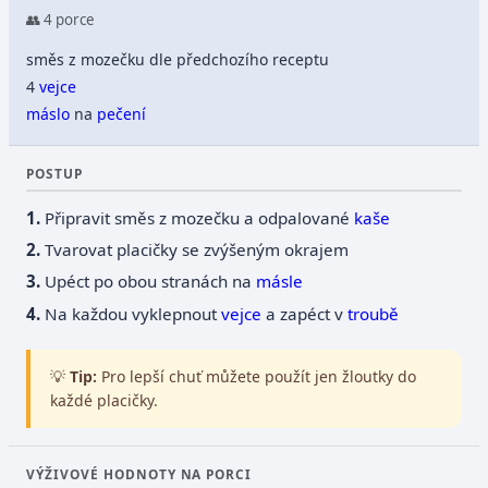
👥 4 porce
směs z mozečku dle předchozího receptu
4
vejce
máslo
na
pečení
POSTUP
Připravit směs z mozečku a odpalované
kaše
Tvarovat placičky se zvýšeným okrajem
Upéct po obou stranách na
másle
Na každou vyklepnout
vejce
a zapéct v
troubě
💡
Tip:
Pro lepší chuť můžete použít jen žloutky do
každé placičky.
VÝŽIVOVÉ HODNOTY NA PORCI