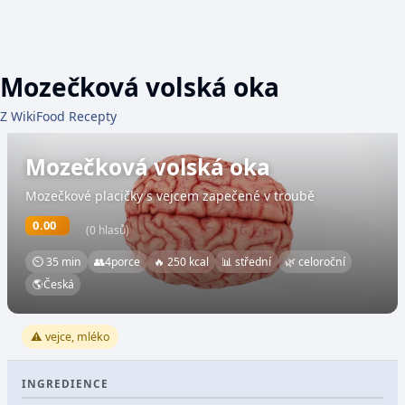
Mozečková volská oka
Z WikiFood Recepty
Mozečková volská oka
Mozečkové placičky s vejcem zapečené v troubě
0.00
(0 hlasů)
⏲ 35 min
👥
4
porce
🔥 250 kcal
📊 střední
🌿 celoroční
🌎
Česká
⚠️ vejce, mléko
INGREDIENCE