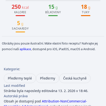
250
15
18
kcal
g
g
KALORIE
BÍLKOVINY
TUKY
5
g
SACHARIDY
Obrázky jsou pouze ilustrační. Máte vlastní foto receptu? Nahrajte jej
pomocí naší
aplikace
, dostupné pro iOS, iPadOS, macOS a Android.
Kategorie
:
Předkrmy teplé
Předkrmy
Česká kuchyně
Last modified
Stránka byla naposledy editována 13. 2. 2026 v 18:46.
Autorská práva
Obsah je dostupný pod
Attribution-NonCommercial-