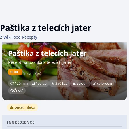
Paštika z telecích jater
Z WikiFood Recepty
Paštika z telecích jater
Recept na paštika z telecích jater
0.00
(0 hlasů)
⏲ 120 min
👥
4
porce
🔥 350 kcal
📊 střední
🌿 celoroční
🌎
Česká
⚠️ vejce, mléko
INGREDIENCE