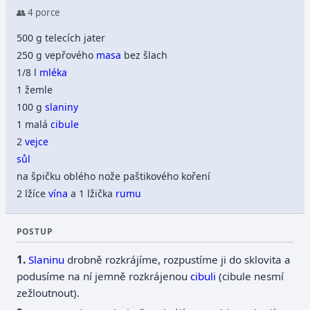
👥 4 porce
500 g telecích jater
250 g vepřového
masa
bez šlach
1/8 l
mléka
1 žemle
100 g
slaniny
1 malá
cibule
2
vejce
sůl
na špičku oblého nože paštikového koření
2 lžíce
vína
a 1 lžička
rumu
POSTUP
Slaninu
drobně rozkrájíme, rozpustíme ji do sklovita a
podusíme na ní jemně rozkrájenou
cibuli
(cibule nesmí
zežloutnout).