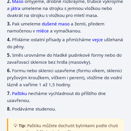
Maso
omyjeme, drobně rozkrájíme, trubice vykrojíme
a
játra
umeleme na strojku s jemnou vložkou nebo
dvakrát na strojku s vložkou pro mletí masa.
Pak umeleme
dušené maso
a žemli, předem
namočenou v
mléce
a vymačkanou.
Přidáme ostatní přísady a přimícháme
vejce
ušlehaná
do pěny.
Směs urovnáme do hladké pudinkové formy nebo do
zavařovací sklenice bez hrdla (masovky).
Formu nebo sklenici uzavřeme (formu víkem, sklenici
pryžovým kroužkem, víčkem i perem), vložíme do vodní
lázně a vaříme 1 až 1,5 hodiny.
Paštiku
necháme vychladnout do příštího dne
uzavřenou.
Podáváme studenou.
💡
Tip:
Paštiku můžete dochutit bylinkami podle chuti