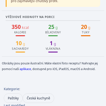
pro zajímavější chuťový profil.
VÝŽIVOVÉ HODNOTY NA PORCI
350
25
20
kcal
g
g
KALORIE
BÍLKOVINY
TUKY
10
1
g
g
SACHARIDY
VLÁKNINA
Obrázky jsou pouze ilustrační. Máte vlastní foto receptu? Nahrajte jej
pomocí naší
aplikace
, dostupné pro iOS, iPadOS, macOS a Android.
Kategorie
:
Paštiky
Česká kuchyně
Last modified