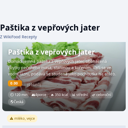
Paštika z vepřových jater
Z WikiFood Recepty
Paštika z vepřových jater
Domácí jemná paštika z vepřových jater, obohacená
zbytky pečeného masa, slaninou a kořením. Vaří se ve
vodní lázni, podává se studená jako pochoutka na chléb.
0.00
(0 hlasů)
⏲ 120 min
👥
4
porce
🔥 350 kcal
📊 střední
🌿 celoroční
🌎
Česká
⚠️ mléko, vejce