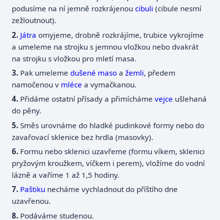
podusíme na ní jemně rozkrájenou
cibuli
(cibule nesmí
zežloutnout).
Játra
omyjeme, drobně rozkrájíme, trubice vykrojíme
a umeleme na strojku s jemnou vložkou nebo dvakrát
na strojku s vložkou pro mletí masa.
Pak umeleme
dušené maso
a
žemli
, předem
namočenou v
mléce
a vymačkanou.
Přidáme ostatní přísady a přimícháme
vejce
ušlehaná
do pěny.
Směs urovnáme do hladké pudinkové formy nebo do
zavařovací sklenice bez hrdla (masovky).
Formu nebo sklenici uzavřeme (formu víkem, sklenici
pryžovým kroužkem, víčkem i perem), vložíme do vodní
lázně a vaříme 1 až 1,5 hodiny.
Paštiku
necháme vychladnout do příštího dne
uzavřenou.
Podáváme studenou.