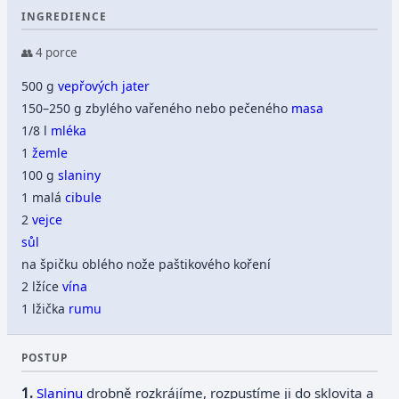
INGREDIENCE
👥 4 porce
500 g
vepřových jater
150–250 g zbylého vařeného nebo pečeného
masa
1/8 l
mléka
1
žemle
100 g
slaniny
1 malá
cibule
2
vejce
sůl
na špičku oblého nože paštikového koření
2 lžíce
vína
1 lžička
rumu
POSTUP
Slaninu
drobně rozkrájíme, rozpustíme ji do sklovita a