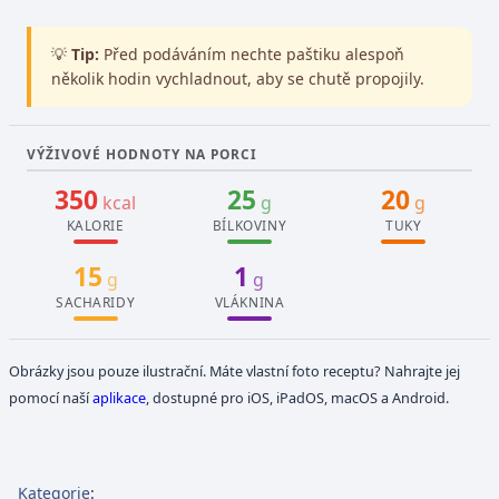
💡
Tip:
Před podáváním nechte paštiku alespoň
několik hodin vychladnout, aby se chutě propojily.
VÝŽIVOVÉ HODNOTY NA PORCI
350
25
20
kcal
g
g
KALORIE
BÍLKOVINY
TUKY
15
1
g
g
SACHARIDY
VLÁKNINA
Obrázky jsou pouze ilustrační. Máte vlastní foto receptu? Nahrajte jej
pomocí naší
aplikace
, dostupné pro iOS, iPadOS, macOS a Android.
Kategorie
: