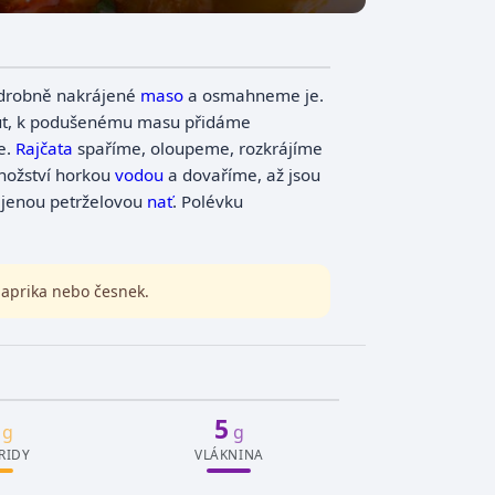
 drobně nakrájené
maso
a osmahneme je.
nut, k podušenému masu přidáme
e.
Rajčata
spaříme, oloupeme, rozkrájíme
nožství horkou
vodou
a dovaříme, až jsou
jenou petrželovou
nať
. Polévku
 paprika nebo česnek.
5
g
g
RIDY
VLÁKNINA