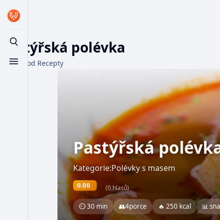
Pastýřská polévka
Toggle search
Z WikiFood Recepty
Toggle menu
Pastýřská polévk
Kategorie:Polévky s masem
0.00
(0 hlasů)
⏲ 30 min
👥
4
porce
🔥 250 kcal
📊 sn