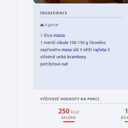
INGREDIENCE
👥 4 porce
1 lžíce
másla
1 menší
cibule
100-150 g libového
vepřového
masa
sůl
3 větší
rajčata
3
středně velké
brambory
petrželová
nať
VÝŽIVOVÉ HODNOTY NA PORCI
250
kcal
KALORIE
BÍL