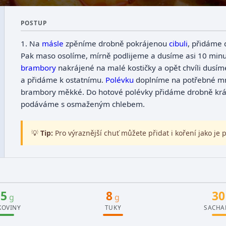
POSTUP
1. Na
másle
zpěníme drobně pokrájenou
cibuli
, přidáme
Pak maso osolíme, mírně podlijeme a dusíme asi 10 mi
brambory
nakrájené na malé kostičky a opět chvíli dusím
a přidáme k ostatnímu.
Polévku
doplníme na potřebné m
brambory měkké. Do hotové polévky přidáme drobně krá
podáváme s osmaženým chlebem.
💡
Tip:
Pro výraznější chuť můžete přidat i koření jako je
15
8
30
g
g
KOVINY
TUKY
SACHA