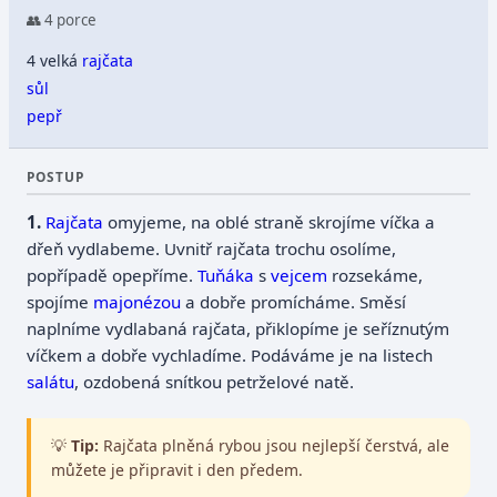
👥 4 porce
4 velká
rajčata
sůl
pepř
POSTUP
Rajčata
omyjeme, na oblé straně skrojíme víčka a
dřeň vydlabeme. Uvnitř rajčata trochu osolíme,
popřípadě opepříme.
Tuňáka
s
vejcem
rozsekáme,
spojíme
majonézou
a dobře promícháme. Směsí
naplníme vydlabaná rajčata, přiklopíme je seříznutým
víčkem a dobře vychladíme. Podáváme je na listech
salátu
, ozdobená snítkou petrželové natě.
💡
Tip:
Rajčata plněná rybou jsou nejlepší čerstvá, ale
můžete je připravit i den předem.