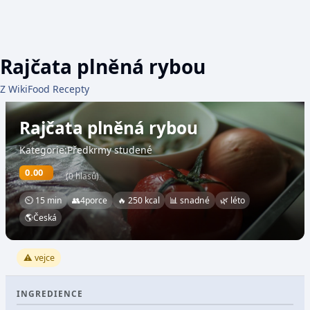
Rajčata plněná rybou
Z WikiFood Recepty
Rajčata plněná rybou
Kategorie:Předkrmy studené
0.00
(0 hlasů)
⏲ 15 min
👥
4
porce
🔥 250 kcal
📊 snadné
🌿 léto
🌎
Česká
⚠️ vejce
INGREDIENCE