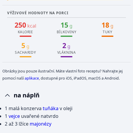
VÝŽIVOVÉ HODNOTY NA PORCI
250
15
18
kcal
g
g
KALORIE
BÍLKOVINY
TUKY
5
2
g
g
SACHARIDY
VLÁKNINA
Obrázky jsou pouze ilustrační. Máte vlastní foto receptu? Nahrajte jej
pomocí naší
aplikace
, dostupné pro iOS, iPadOS, macOS a Android.
na náplň
1 malá konzerva
tuňáka
v oleji
1
vejce
uvařené natvrdo
2 až 3 lžíce
majonézy