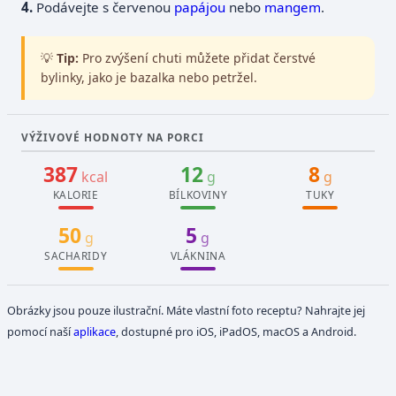
Podávejte s červenou
papájou
nebo
mangem
.
💡
Tip:
Pro zvýšení chuti můžete přidat čerstvé
bylinky, jako je bazalka nebo petržel.
VÝŽIVOVÉ HODNOTY NA PORCI
387
12
8
kcal
g
g
KALORIE
BÍLKOVINY
TUKY
50
5
g
g
SACHARIDY
VLÁKNINA
Obrázky jsou pouze ilustrační. Máte vlastní foto receptu? Nahrajte jej
pomocí naší
aplikace
, dostupné pro iOS, iPadOS, macOS a Android.