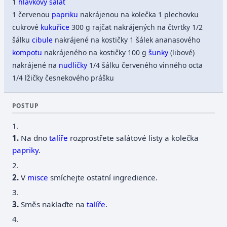
1
hlávkový salát
1 červenou
papriku
nakrájenou na kolečka 1 plechovku
cukrové
kukuřice
300 g rajčat nakrájených na čtvrtky 1/2
šálku
cibule
nakrájené na kostičky 1 šálek ananasového
kompotu
nakrájeného na kostičky 100 g
šunky
(libové)
nakrájené na
nudličky
1/4 šálku červeného vinného octa
1/4 lžičky česnekového prášku
POSTUP
1.
Na dno
talíře
rozprostřete salátové listy a kolečka
papriky
.
2.
V
misce
smíchejte ostatní ingredience.
3.
Směs naklaďte na
talíře
.
4.