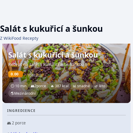
Salát s kukuřicí a šunkou
Z WikiFood Recepty
Salát s kukuřicí a šunkou
Recept na salát s kukuřicí a se šunkou
0.00
(0 hlasů)
⏲ 10 min
👥
2
porce
🔥 387 kcal
📊 snadné
🌿 léto
🌎
Mezinárodní
INGREDIENCE
👥 2 porce