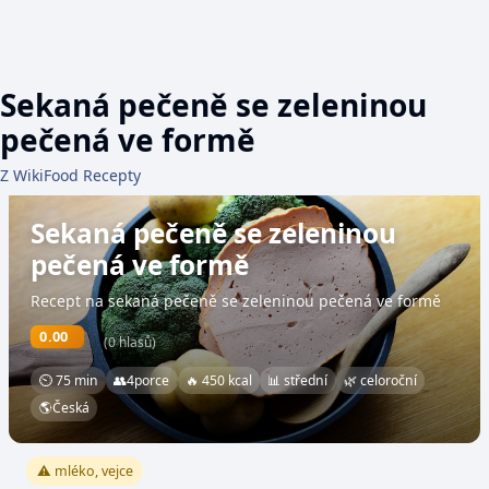
Sekaná pečeně se zeleninou
pečená ve formě
Z WikiFood Recepty
Sekaná pečeně se zeleninou
pečená ve formě
Recept na sekaná pečeně se zeleninou pečená ve formě
0.00
(0 hlasů)
⏲ 75 min
👥
4
porce
🔥 450 kcal
📊 střední
🌿 celoroční
🌎
Česká
⚠️ mléko, vejce