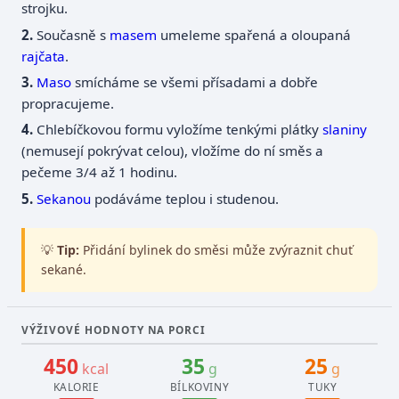
strojku.
Současně s
masem
umeleme spařená a oloupaná
rajčata
.
Maso
smícháme se všemi přísadami a dobře
propracujeme.
Chlebíčkovou formu vyložíme tenkými plátky
slaniny
(nemusejí pokrývat celou), vložíme do ní směs a
pečeme 3/4 až 1 hodinu.
Sekanou
podáváme teplou i studenou.
💡
Tip:
Přidání bylinek do směsi může zvýraznit chuť
sekané.
VÝŽIVOVÉ HODNOTY NA PORCI
450
35
25
kcal
g
g
KALORIE
BÍLKOVINY
TUKY