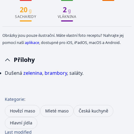
20
2
g
g
SACHARIDY
VLÁKNINA
Obrázky jsou pouze ilustrační. Máte vlastní foto receptu? Nahrajte jej
pomocí naší
aplikace
, dostupné pro iOS, iPadOS, macOS a Android.
Přílohy
Dušená
zelenina
,
brambory
, saláty.
Kategorie
:
Hovězí maso
Mleté maso
Česká kuchyně
Hlavní jídla
Last modified