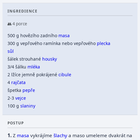
INGREDIENCE
👥 4 porce
500 g hovězího zadního
masa
300 g vepřového ramínka nebo vepřového
plecka
sůl
šálek strouhané
housky
3/4 šálku
mléka
2 lžíce jemně pokrájené
cibule
4
rajčata
špetka
pepře
2-3
vejce
100 g
slaniny
POSTUP
Z
masa
vykrájíme
šlachy
a maso umeleme dvakrát na