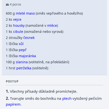
👥 4 porce
600 g
mleté maso
(směs vepřového a hovězího)
2 ks
vejce
2 ks
housky
(namočené v
mléce
)
1 ks
cibule
(osmažená nebo syrová)
2 stroužky
česnek
1 lžička
sůl
1 lžička
pepř
1 lžička
majoránka
100 g
slanina
(volitelně, na překládání)
1 hrst
petrželka
(volitelně)
POSTUP
Všechny přísady důkladně promíchejte.
Tvarujte směs do bochníku na
plech
vyložený pečicím
papírem
.