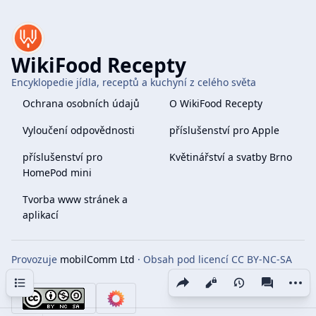
WikiFood Recepty
Encyklopedie jídla, receptů a kuchyní z celého světa
Ochrana osobních údajů
O WikiFood Recepty
Vyloučení odpovědnosti
příslušenství pro Apple
příslušenství pro
Květinářství a svatby Brno
HomePod mini
Tvorba www stránek a
aplikací
Provozuje
mobilComm Ltd
· Obsah pod licencí CC BY-NC-SA
4.0
Obsah
Share this page
More 
Zobrazení
associate