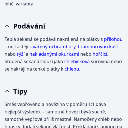
lehčí varianta
Podávání
Teplá sekaná se podává nakrájená na plátky s
přílohou
– nejčastěji s
vařenými brambory
,
bramborovou kaší
nebo
rýží
a
nakládanými okurkami
nebo
hořčicí
.
Studená sekaná slouží jako
chlebíčková
surovina nebo
se nakrájí na tenké plátky k
chlebu
.
Tipy
Směs vepřového a hovězího v poměru 1:1 dává
nejlepší výsledek – samotné hovězí bývá suché,
samotné vepřové příliš mastné. Namočený chléb nebo
housky dodají sekané vláčnost. Překládání slaninou na