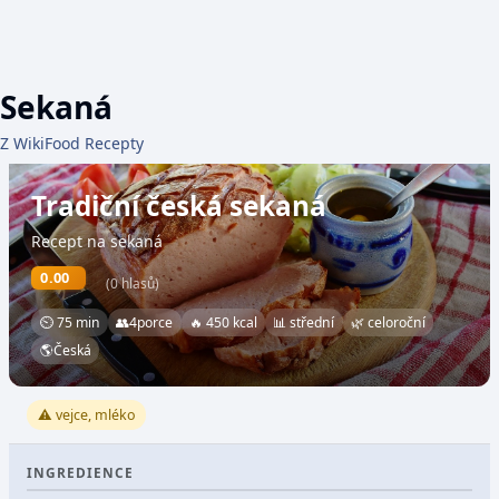
Sekaná
Z WikiFood Recepty
Tradiční česká sekaná
Recept na sekaná
0.00
(0 hlasů)
⏲ 75 min
👥
4
porce
🔥 450 kcal
📊 střední
🌿 celoroční
🌎
Česká
⚠️ vejce, mléko
INGREDIENCE