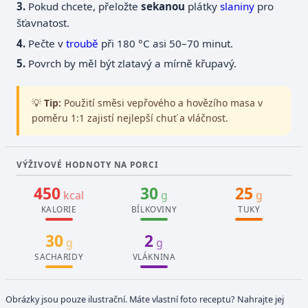
Pokud chcete, přeložte
sekanou
plátky
slaniny
pro
šťavnatost.
Pečte v
troubě
při 180 °C asi 50–70 minut.
Povrch by měl být zlatavý a mírně křupavý.
💡
Tip:
Použití směsi vepřového a hovězího masa v
poměru 1:1 zajistí nejlepší chuť a vláčnost.
VÝŽIVOVÉ HODNOTY NA PORCI
450
30
25
kcal
g
g
KALORIE
BÍLKOVINY
TUKY
30
2
g
g
SACHARIDY
VLÁKNINA
Obrázky jsou pouze ilustrační. Máte vlastní foto receptu? Nahrajte jej