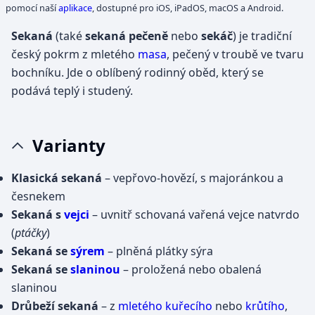
pomocí naší
aplikace
, dostupné pro iOS, iPadOS, macOS a Android.
Sekaná
(také
sekaná pečeně
nebo
sekáč
) je tradiční
český pokrm z mletého
masa
, pečený v troubě ve tvaru
bochníku. Jde o oblíbený rodinný oběd, který se
podává teplý i studený.
Varianty
Klasická sekaná
– vepřovo-hovězí, s majoránkou a
česnekem
Sekaná s
vejci
– uvnitř schovaná vařená vejce natvrdo
(
ptáčky
)
Sekaná se
sýrem
– plněná plátky sýra
Sekaná se
slaninou
– proložená nebo obalená
slaninou
Drůbeží sekaná
– z
mletého kuřecího
nebo
krůtího
,