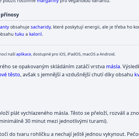
e použít rostlinné
margaríny
pro veganskou variantu.
 přínosy
santy
obsahuje
sacharidy
, které poskytují energii, ale je třeba ho 
 obsahu
tuku
a
kalorií
.
mocí naší
aplikace
, dostupné pro iOS, iPadOS, macOS a Android.
erého se opakovaným skládáním zatáčí vrstva
másla
. Výsle
tové těsto
, avšak s jemnější a vzdušnější chutí díky obsahu
k
oží plát vychlazeného másla. Těsto se přeloží, rozválí a zno
(minimálně 30 minut mezi jednotlivými turami).
stočí do tvaru rohlíčku a nechají ještě jednou vykynout. Pečo