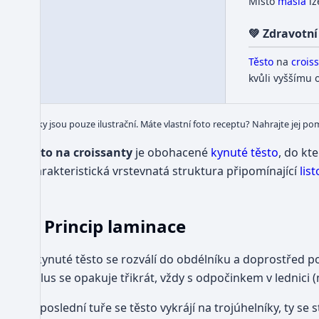
Místo
másla
lz
50
💚 Zdravotní
Těsto
na
crois
kvůli vyššímu
Obrázky jsou pouze ilustrační. Máte vlastní foto receptu? Nahrajte jej po
Těsto na croissanty
je obohacené
kynuté těsto
, do kt
charakteristická vrstevnatá struktura připomínající
lis
Princip laminace
Vykynuté těsto se rozválí do obdélníku a doprostřed pol
cyklus se opakuje třikrát, vždy s odpočinkem v lednici 
Po poslední tuře se těsto vykrájí na trojúhelníky, ty se 