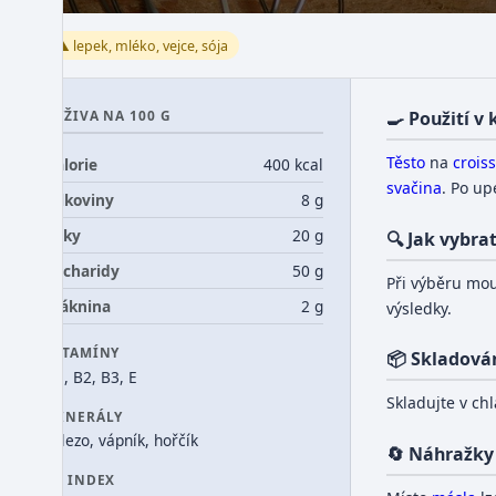
⚠️ lepek, mléko, vejce, sója
VÝŽIVA NA 100 G
🍳 Použití v
Těsto
na
crois
Kalorie
400 kcal
svačina
. Po up
Bílkoviny
8 g
Tuky
20 g
🔍 Jak vybra
Sacharidy
50 g
Při výběru mo
Vláknina
2 g
výsledky.
VITAMÍNY
📦 Skladová
B1, B2, B3, E
Skladujte v ch
MINERÁLY
železo, vápník, hořčík
🔄 Náhražky
GI INDEX