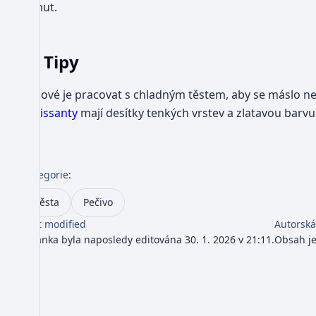
minut.
Tipy
Klíčové je pracovat s chladným těstem, aby se máslo ne
croissanty
mají desítky tenkých vrstev a zlatavou barvu
Kategorie
:
Těsta
Pečivo
Last modified
Autorská
Stránka byla naposledy editována 30. 1. 2026 v 21:11.
Obsah j