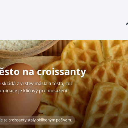
Sha
těsto na croissanty
e skládá z vrstev másla a těsta, což
aminace je klíčový pro dosažení
de se croissanty staly oblíbeným pečivem.