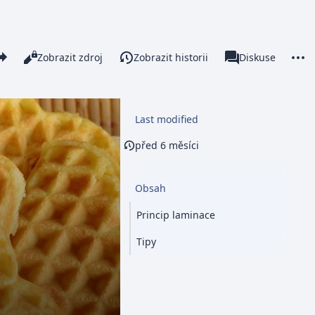
re this page
More 
Číst
Zobrazit zdroj
Zobrazit historii
Stránka
Diskuse
Zobrazení
associated-pages
Last modified
před 6 měsíci
Obsah
Princip laminace
Tipy