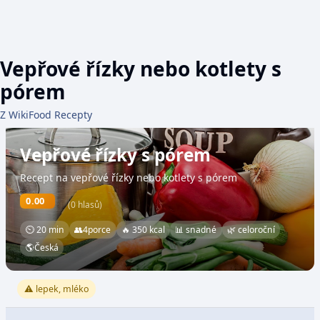
Vepřové řízky nebo kotlety s
pórem
Z WikiFood Recepty
Vepřové řízky s pórem
Recept na vepřové řízky nebo kotlety s pórem
0.00
(0 hlasů)
⏲ 20 min
👥
4
porce
🔥 350 kcal
📊 snadné
🌿 celoroční
🌎
Česká
⚠️ lepek, mléko