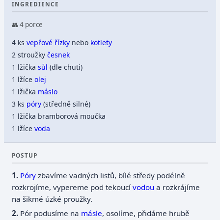
INGREDIENCE
👥 4 porce
4 ks
vepřové řízky
nebo
kotlety
2 stroužky
česnek
1 lžička
sůl
(dle chuti)
1 lžíce
olej
1 lžička
máslo
3 ks
póry
(středně silné)
1 lžička bramborová moučka
1 lžíce
voda
POSTUP
Póry
zbavíme vadných listů, bílé středy podélně
rozkrojíme, vypereme pod tekoucí
vodou
a rozkrájíme
na šikmé úzké proužky.
Pór podusíme na
másle
, osolíme, přidáme hrubě