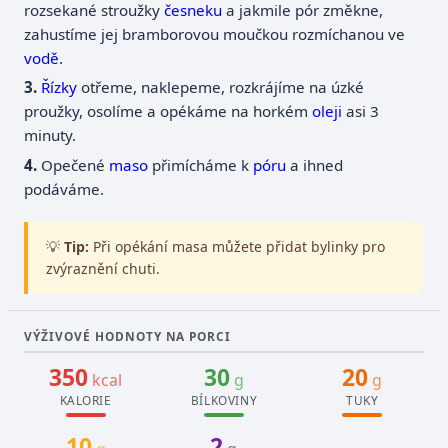
rozsekané stroužky
česneku
a jakmile pór změkne,
zahustíme jej bramborovou moučkou rozmíchanou ve
vodě
.
Řízky
otřeme, naklepeme, rozkrájíme na úzké
proužky, osolíme a opékáme na horkém
oleji
asi 3
minuty.
Opečené
maso
přimícháme k
póru
a ihned
podáváme.
💡
Tip:
Při opékání masa můžete přidat bylinky pro
zvýraznění chuti.
VÝŽIVOVÉ HODNOTY NA PORCI
350
30
20
kcal
g
g
KALORIE
BÍLKOVINY
TUKY
10
2