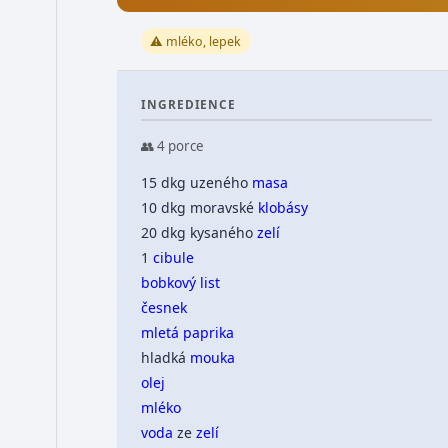
⚠️ mléko, lepek
INGREDIENCE
👥 4 porce
15 dkg uzeného
masa
10 dkg moravské
klobásy
20 dkg kysaného
zelí
1
cibule
bobkový list
česnek
mletá paprika
hladká
mouka
olej
mléko
voda
ze
zelí