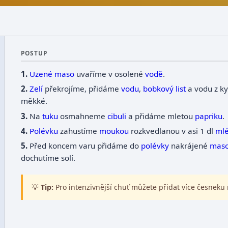
POSTUP
Uzené maso
uvaříme v osolené
vodě
.
Zelí
překrojíme, přidáme
vodu
,
bobkový list
a vodu z ky
měkké.
Na
tuku
osmahneme
cibuli
a přidáme mletou
papriku
.
Polévku
zahustíme
moukou
rozkvedlanou v asi 1 dl
ml
Před koncem varu přidáme do
polévky
nakrájené
mas
dochutíme solí.
💡
Tip:
Pro intenzivnější chuť můžete přidat více česneku 