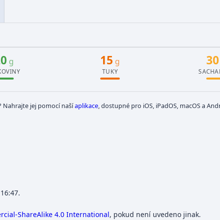
20
15
30
g
g
KOVINY
TUKY
SACHA
? Nahrajte jej pomocí naší
aplikace
, dostupné pro iOS, iPadOS, macOS a Andr
 16:47.
ial-ShareAlike 4.0 International
, pokud není uvedeno jinak.