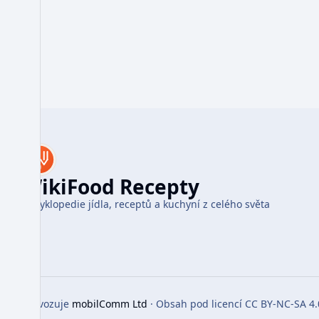
WikiFood Recepty
Encyklopedie jídla, receptů a kuchyní z celého světa
Provozuje
mobilComm Ltd
· Obsah pod licencí CC BY-NC-SA 4.
Toggle preferences menu