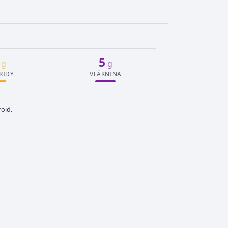
5
g
g
RIDY
VLÁKNINA
oid.