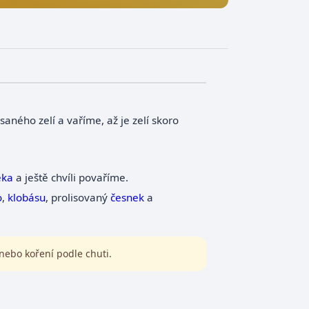
saného zelí a vaříme, až je zelí skoro
éka
a ještě chvíli povaříme.
o
,
klobásu
, prolisovaný
česnek
a
nebo koření podle chuti.