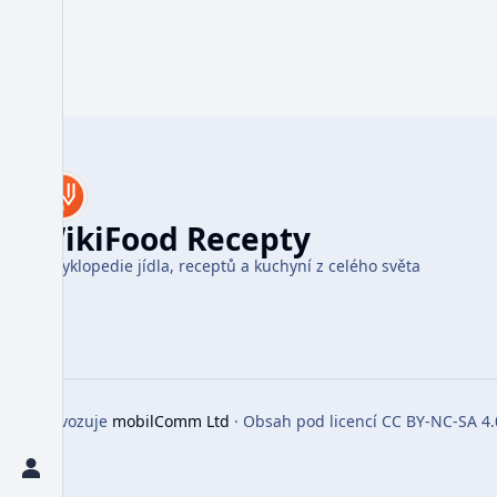
WikiFood Recepty
Encyklopedie jídla, receptů a kuchyní z celého světa
Provozuje
mobilComm Ltd
· Obsah pod licencí CC BY-NC-SA 4.
Toggle preferences menu
Toggle personal menu