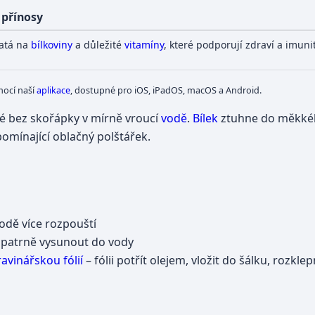
 přínosy
atá na
bílkoviny
a důležité
vitamíny
, které podporují zdraví a imuni
mocí naší
aplikace
, dostupné pro iOS, iPadOS, macOS a Android.
 bez skořápky v mírně vroucí
vodě
.
Bílek
ztuhne do měkké
ipomínající oblačný polštářek.
vodě více rozpouští
opatrně vysunout do vody
avinářskou fólií
– fólii potřít olejem, vložit do šálku, rozkle