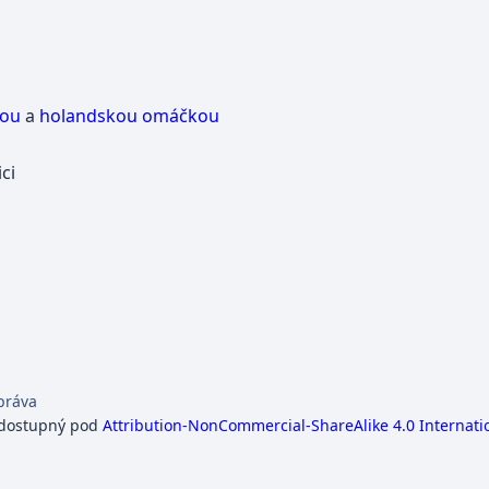
ou
a
holandskou omáčkou
ci
práva
 dostupný pod
Attribution-NonCommercial-ShareAlike 4.0 Internati