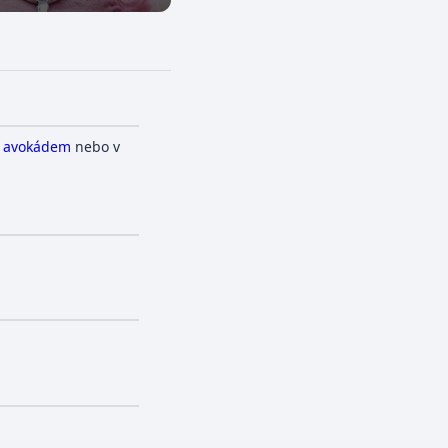
s
avokádem
nebo v