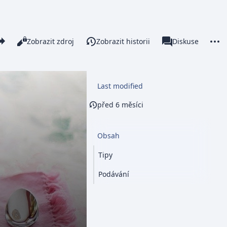
re this page
More 
Číst
Zobrazit zdroj
Zobrazit historii
Stránka
Diskuse
Zobrazení
associated-pages
Last modified
před 6 měsíci
Obsah
Tipy
Podávání