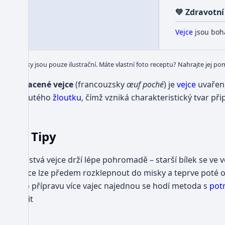
0
💚 Zdravotní
Vejce
jsou boh
Obrázky jsou pouze ilustrační. Máte vlastní foto receptu? Nahrajte jej po
Ztracené vejce
(francouzsky
œuf poché
) je
vejce
uvařené
tekutého
žloutku
, čímž vzniká charakteristický tvar př
Tipy
Čerstvá vejce drží lépe pohromadě – starší bílek se ve 
Vejce lze předem rozklepnout do misky a teprve poté 
Pro přípravu více vajec najednou se hodí metoda s
potr
vařit