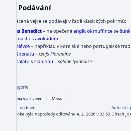
Podávání
Ztracená vejce se podávají v řadě klasických pokrmů:
eggs Benedict
– na opečené
anglické muffince
se
šunk
na
toastu
s
avokádem
v
polévce
– například v korejské nebo portugalské tradi
na
špenátu
–
œufs Florentine
na
salátu
s
slaninou
–
salade lyonnaise
Kategorie
:
Pokrmy z vajec
Maso
Last modified
Autorská 
Stránka byla naposledy editována 4. 2. 2026 v 03:53.
Obsah je