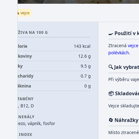
⚠️ vejce
VÝŽIVA NA 100 G
🍳 Použití v
Ztracená
vejce
Kalorie
143 kcal
polévkách
.
Bílkoviny
12.6 g
Tuky
9.5 g
🔍 Jak vybra
Sacharidy
0.7 g
Při výběru vaje
Vláknina
0 g
📦 Skladová
VITAMÍNY
B2, B12, D
Vejce skladujt
MINERÁLY
🔄 Náhražky
železo, vápník, fosfor
Místo ztracen
GI INDEX