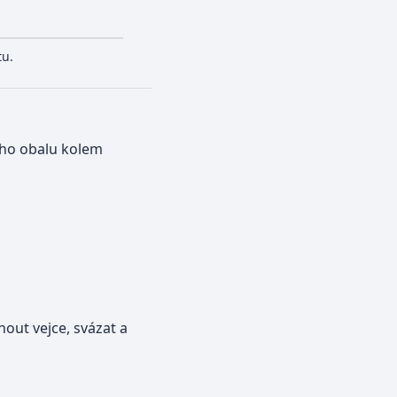
tu.
ho obalu kolem
pnout vejce, svázat a