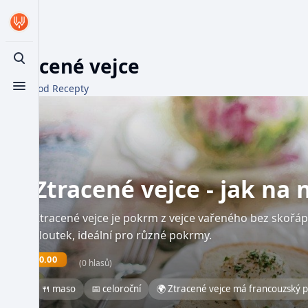
Ztracené vejce
Toggle search
Z WikiFood Recepty
Toggle menu
Ztracené vejce - jak na 
Ztracené vejce je pokrm z vejce vařeného bez skořáp
žloutek, ideální pro různé pokrmy.
0.00
(0 hlasů)
🍴 maso
📅 celoroční
🌍 Ztracené vejce má francouzský p