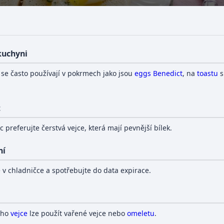
 kuchyni
se často používají v pokrmech jako jsou
eggs Benedict
, na
toastu
t
c preferujte čerstvá vejce, která mají pevnější bílek.
ní
e v chladničce a spotřebujte do data expirace.
ého
vejce
lze použít vařené vejce nebo
omeletu
.