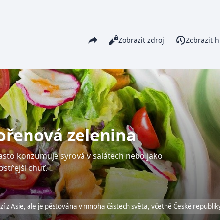
Share this page
Číst
Zobrazit zdroj
Zobrazit hi
Zobrazení
ořenová zelenina
často konzumuje syrová v salátech nebo jako
střejší chuť.
í z Asie, ale je pěstována v mnoha částech světa, včetně České republiky