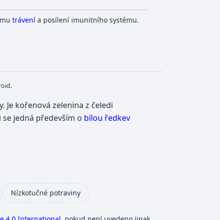
šímu
trávení
a posílení imunitního systému.
oid.
. Je kořenová zelenina z čeledi
yni se jedná především o
bílou ředkev
Nízkotučné potraviny
 4.0 International
, pokud není uvedeno jinak.