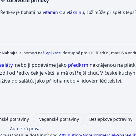
💚 Zdravotní přínosy
Ředkev je bohatá na
vitamín C
a
vlákninu
, což může přispět k lep
? Nahrajte jej pomocí naší
aplikace
, dostupné pro iOS, iPadOS, macOS a Andr
saláty
, nebo ji podáváme jako
předkrm
nakrájenou na plátky
ozdíl od ředkviček je větší a má ostřejší chuť. V české kuch
ívá do salátů, jako příloha nebo v lidovém léčitelství.
nské potraviny
Veganské potraviny
Bezlepkové potraviny
Autorská práva
4:30.
Obsah je dostupný pod
Attribution-NonCommercial-ShareAlike