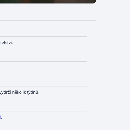
elství.
ydrží několik týdnů.
i
.