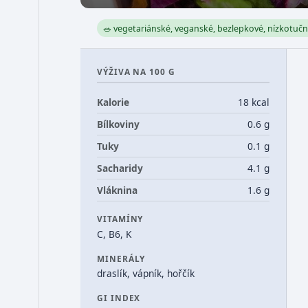
🥗 vegetariánské, veganské, bezlepkové, nízkotuč
VÝŽIVA NA 100 G
Kalorie
18 kcal
Bílkoviny
0.6 g
Tuky
0.1 g
Sacharidy
4.1 g
Vláknina
1.6 g
VITAMÍNY
C, B6, K
MINERÁLY
draslík, vápník, hořčík
GI INDEX