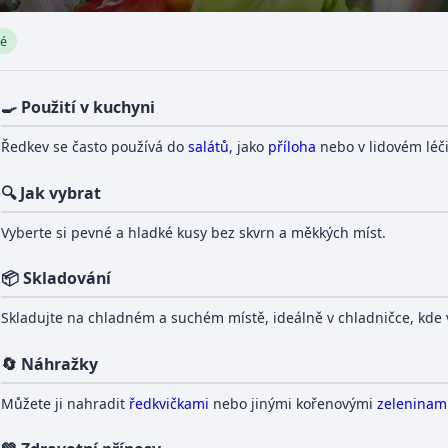
né
🍳 Použití v kuchyni
Ředkev se často používá do
salátů
, jako
příloha
nebo v lidovém léčit
🔍 Jak vybrat
Vyberte si pevné a hladké kusy bez skvrn a měkkých míst.
📦 Skladování
Skladujte na chladném a suchém místě, ideálně v chladničce, kde v
🔄 Náhražky
Můžete ji nahradit
ředkvičkami
nebo jinými kořenovými
zeleninam