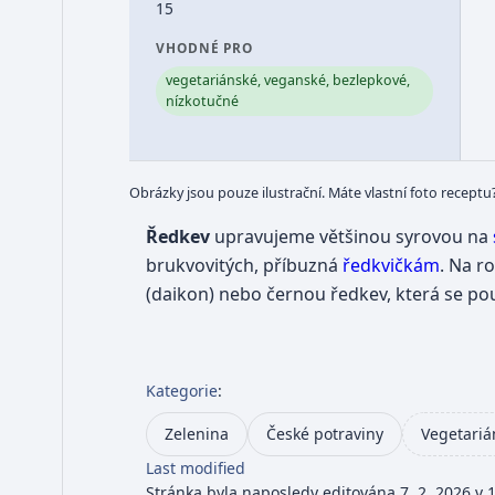
15
VHODNÉ PRO
vegetariánské, veganské, bezlepkové,
nízkotučné
Obrázky jsou pouze ilustrační. Máte vlastní foto receptu
Ředkev
upravujeme většinou syrovou na
brukvovitých, příbuzná
ředkvičkám
. Na r
(daikon) nebo černou ředkev, která se použ
Kategorie
:
Zelenina
České potraviny
Vegetariá
Last modified
Stránka byla naposledy editována 7. 2. 2026 v 1