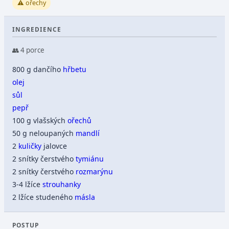
⚠️ ořechy
INGREDIENCE
👥 4 porce
800 g dančího
hřbetu
olej
sůl
pepř
100 g vlašských
ořechů
50 g neloupaných
mandlí
2
kuličky
jalovce
2 snítky čerstvého
tymiánu
2 snítky čerstvého
rozmarýnu
3-4 lžíce
strouhanky
2 lžíce studeného
másla
POSTUP