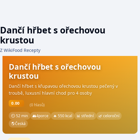
Dančí hřbet s ořechovou
krustou
Z WikiFood Recepty
Dančí hřbet s ořechovou
krustou
Dančí hřbet s křupavou ořechovou krustou pečený v
troubě, luxusní hlavní chod pro 4 osoby
0.00
(0 hlasů)
⏲ 52 min
👥
4
porce
🔥 550 kcal
📊 střední
🌿 celoroční
🌎
Česká