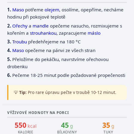
Maso
potřeme
olejem
, osolíme, opepříme, necháme
hodinu při pokojové teplotě
Ořechy
a
mandle
opečeme nasucho, rozmixujeme s
kořením a
strouhankou
, zapracujeme
máslo
Troubu
předehřejeme na 180 °C
Maso
opečeme na pánvi ze všech stran
Přeložíme do pekáčku, navrstvíme ořechovou
drobenku
Pečeme 18-25 minut podle požadované propečenosti
💡
Tip:
Pro rare úpravu pečte v troubě 10-12 minut.
VÝŽIVOVÉ HODNOTY NA PORCI
550
45
35
kcal
g
g
KALORIE
BÍLKOVINY
TUKY