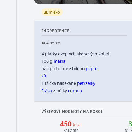
⚠️ mléko
INGREDIENCE
👥 4 porce
4 plátky dvojitých skopových kotlet
100 g
másla
na špičku nože bílého
pepře
sůl
1 lžička nasekané
petrželky
šťáva
z půlky
citronu
VÝŽIVOVÉ HODNOTY NA PORCI
450
kcal
KALORIE
BÍL