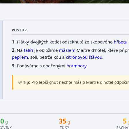
POSTUP
Plátky dvojitých kotlet odseknuté ze skopového
hřbetu
Na
talíři
je obložíme
máslem
Maitre d'hotel, které při
pepřem
, solí, petrželkou a
citronovou
šťávou
.
Podáváme s opečenými
brambory
.
💡
Tip:
Pro lepší chuť nechte máslo Maitre d'hotel odpoč
30
35
5
g
g
KOVINY
TUKY
SACHA