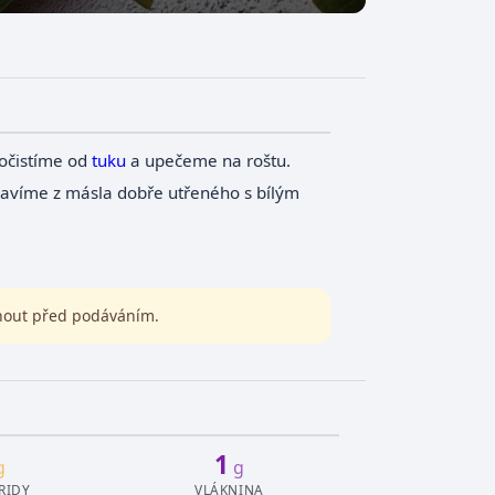
očistíme od
tuku
a upečeme na roštu.
pravíme z másla dobře utřeného s bílým
inout před podáváním.
1
g
g
RIDY
VLÁKNINA