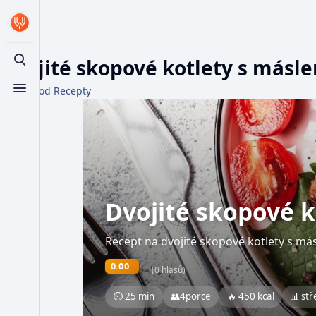
Dvojité skopové kotlety s másl
Toggle search
Z WikiFood Recepty
Toggle menu
Dvojité skopové 
Recept na dvojité skopové kotlety s má
0.00
(0 hlasů)
⏲ 25 min
👥
4
porce
🔥 450 kcal
📊 stř