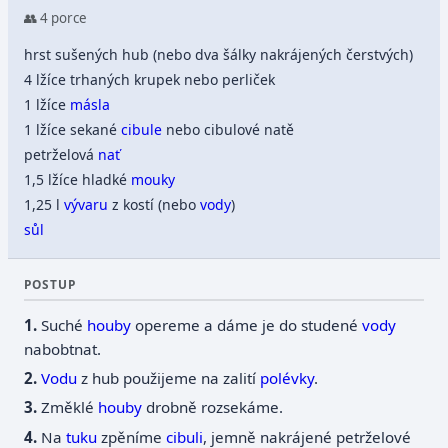
👥 4 porce
hrst sušených hub (nebo dva šálky nakrájených čerstvých)
4 lžíce trhaných krupek nebo perliček
1 lžíce
másla
1 lžíce sekané
cibule
nebo cibulové natě
petrželová
nať
1,5 lžíce hladké
mouky
1,25 l
vývaru
z kostí (nebo
vody
)
sůl
POSTUP
Suché
houby
opereme a dáme je do studené
vody
nabobtnat.
Vodu
z hub použijeme na zalití
polévky
.
Změklé
houby
drobně rozsekáme.
Na
tuku
zpěníme
cibuli
, jemně nakrájené petrželové