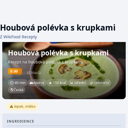
Houbová polévka s krupkami
Z WikiFood Recepty
Houbová polévka s krupkami
Recept na houbová polévka s krupkami
0.00
(0 hlasů)
⏲ 40 min
👥
4
porce
🔥 150 kcal
📊 střední
🌿 celoroční
🌎
Česká
⚠️ lepek, mléko
INGREDIENCE