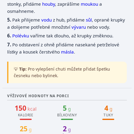
stonky, přidáme
houby
, zaprášíme
moukou
a
osmahneme.
Pak přilijeme
vodu
z hub, přidáme
sůl
, oprané krupky
a dolijeme potřebné množství
vývaru
nebo vody.
Polévku
vaříme tak dlouho, až krupky změknou.
Po odstavení z ohně přidáme nasekané petrželové
lístky a kousek čerstvého
másla
.
💡
Tip:
Pro vylepšení chuti můžete přidat špetku
česneku nebo bylinek.
VÝŽIVOVÉ HODNOTY NA PORCI
150
5
4
kcal
g
g
KALORIE
BÍLKOVINY
TUKY
25
2
g
g