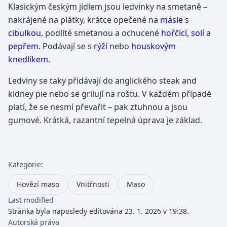
Klasickým českým jídlem jsou ledvinky na smetaně –
nakrájené na plátky, krátce opečené na
másle
s
cibulkou
, podlité smetanou a ochucené
hořčicí
,
solí
a
pepřem
. Podávají se s
rýží
nebo
houskovým
knedlíkem
.
Ledviny se taky přidávají do anglického steak and
kidney pie nebo se grilují na roštu. V každém případě
platí, že se nesmí převařit – pak ztuhnou a jsou
gumové. Krátká, razantní tepelná úprava je základ.
Kategorie
:
Hovězí maso
Vnitřnosti
Maso
Last modified
Stránka byla naposledy editována 23. 1. 2026 v 19:38.
Autorská práva