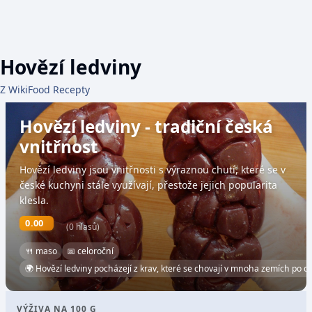
Hovězí ledviny
Z WikiFood Recepty
Hovězí ledviny - tradiční česká
vnitřnost
Hovězí ledviny jsou vnitřnosti s výraznou chutí, které se v
české kuchyni stále využívají, přestože jejich popularita
klesla.
0.00
(0 hlasů)
🍴 maso
📅 celoroční
🌍 Hovězí ledviny pocházejí z krav, které se chovají v mnoha zemích po c
VÝŽIVA NA 100 G