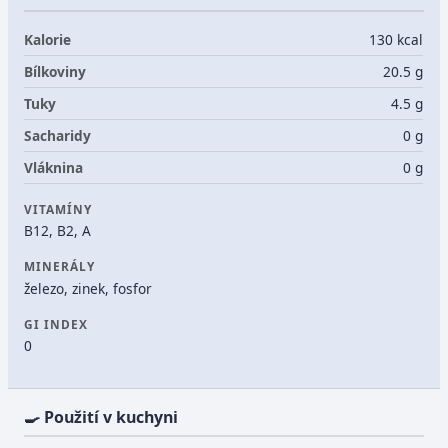
Kalorie
130 kcal
Bílkoviny
20.5 g
Tuky
4.5 g
Sacharidy
0 g
Vláknina
0 g
VITAMÍNY
B12, B2, A
MINERÁLY
železo, zinek, fosfor
GI INDEX
0
🍳 Použití v kuchyni