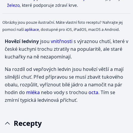
železo
, které podporuje zdraví krve.
Obrázky jsou pouze ilustrační. Máte vlastní foto receptu? Nahrajte jej
pomocí naší
aplikace
, dostupné pro iOS, iPadOS, macOS a Android.
Hovězí ledviny
jsou
vnitřnosti
s výraznou chutí, které v
české kuchyni trochu ztratily na popularitě, ale staré
kuchařky na ně nezapomínají.
Na rozdíl od vepřových ledvin jsou hovězí větší a mají
silnější chuť. Před přípravou se musí zbavit tukového
obalu, rozpůlit, vyříznout bílé jádro a namočit na pár
hodin do
mléka
nebo vody s trochou
octa
. Tím se
zmírní typická ledvinová příchuť.
Recepty