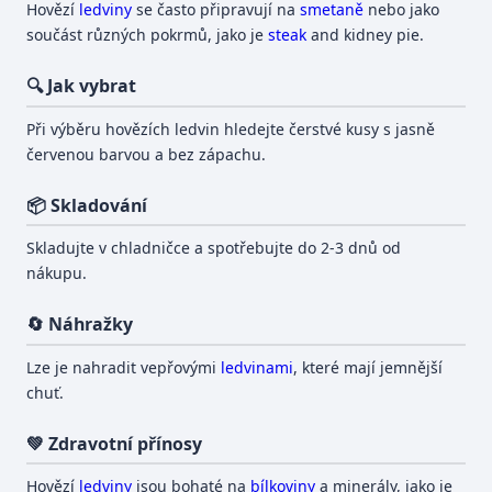
Hovězí
ledviny
se často připravují na
smetaně
nebo jako
součást různých pokrmů, jako je
steak
and kidney pie.
🔍 Jak vybrat
Při výběru hovězích ledvin hledejte čerstvé kusy s jasně
červenou barvou a bez zápachu.
📦 Skladování
Skladujte v chladničce a spotřebujte do 2-3 dnů od
nákupu.
🔄 Náhražky
Lze je nahradit vepřovými
ledvinami
, které mají jemnější
chuť.
💚 Zdravotní přínosy
Hovězí
ledviny
jsou bohaté na
bílkoviny
a minerály, jako je