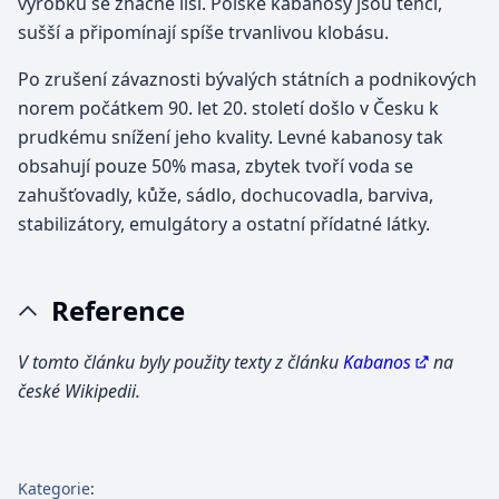
výrobku se značně liší. Polské kabanosy jsou tenčí,
sušší a připomínají spíše trvanlivou klobásu.
Po zrušení závaznosti bývalých státních a podnikových
norem počátkem 90. let 20. století došlo v Česku k
prudkému snížení jeho kvality. Levné kabanosy tak
obsahují pouze 50% masa, zbytek tvoří voda se
zahušťovadly, kůže, sádlo, dochucovadla, barviva,
stabilizátory, emulgátory a ostatní přídatné látky.
Reference
V tomto článku byly použity texty z článku
Kabanos
na
české Wikipedii.
Kategorie
: