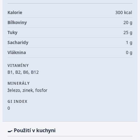
Kalorie
300 kcal
Bílkoviny
20 g
Tuky
25 g
Sacharidy
1 g
Vláknina
0 g
VITAMÍNY
B1, B2, B6, B12
MINERÁLY
železo, zinek, fosfor
GI INDEX
0
🍳 Použití v kuchyni