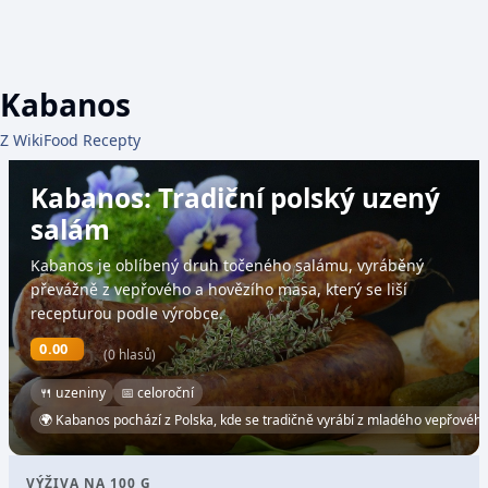
Kabanos
Z WikiFood Recepty
Kabanos: Tradiční polský uzený
salám
Kabanos je oblíbený druh točeného salámu, vyráběný
převážně z vepřového a hovězího masa, který se liší
recepturou podle výrobce.
0.00
(0 hlasů)
🍴 uzeniny
📅 celoroční
🌍 Kabanos pochází z Polska, kde se tradičně vyrábí z mladého vepřovéh
VÝŽIVA NA 100 G