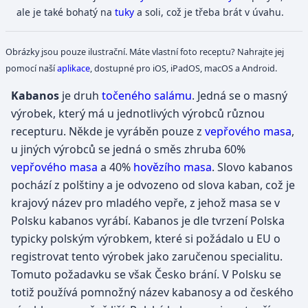
ale je také bohatý na
tuky
a soli, což je třeba brát v úvahu.
Obrázky jsou pouze ilustrační. Máte vlastní foto receptu? Nahrajte jej
pomocí naší
aplikace
, dostupné pro iOS, iPadOS, macOS a Android.
Kabanos
je druh
točeného salámu
. Jedná se o masný
výrobek, který má u jednotlivých výrobců různou
recepturu. Někde je vyráběn pouze z
vepřového masa
,
u jiných výrobců se jedná o směs zhruba 60%
vepřového masa
a 40%
hovězího masa
. Slovo kabanos
pochází z polštiny a je odvozeno od slova kaban, což je
krajový název pro mladého vepře, z jehož masa se v
Polsku kabanos vyrábí. Kabanos je dle tvrzení Polska
typicky polským výrobkem, které si požádalo u EU o
registrovat tento výrobek jako zaručenou specialitu.
Tomuto požadavku se však Česko brání. V Polsku se
totiž používá pomnožný název kabanosy a od českého