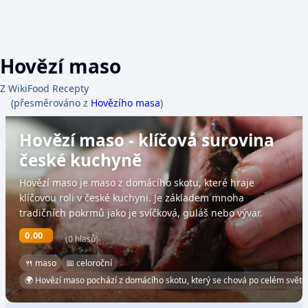
Hovězí maso
Z WikiFood Recepty
(přesměrováno z
Hovězího masa
)
Hovězí maso - klíčová surovina
české kuchyně
Hovězí maso je maso z domácího skotu, které hraje
klíčovou roli v české kuchyni. Je základem mnoha
tradičních pokrmů jako je svíčková, guláš nebo vývar.
0.00
(0 hlasů)
🍴 maso
📅 celoroční
🌍 Hovězí maso pochází z domácího skotu, který se chová po celém světě