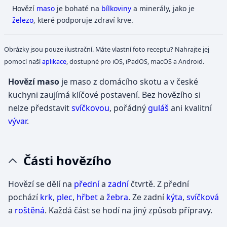
Hovězí
maso
je bohaté na
bílkoviny
a minerály, jako je
železo
, které podporuje zdraví krve.
Obrázky jsou pouze ilustrační. Máte vlastní foto receptu? Nahrajte jej
pomocí naší
aplikace
, dostupné pro iOS, iPadOS, macOS a Android.
Hovězí maso
je maso z domácího skotu a v české
kuchyni zaujímá klíčové postavení. Bez hovězího si
nelze představit
svíčkovou
, pořádný
guláš
ani kvalitní
vývar
.
Části hovězího
Hovězí se dělí na
přední
a
zadní
čtvrtě. Z přední
pochází
krk
,
plec
,
hřbet
a
žebra
. Ze zadní
kýta
,
svíčková
a
roštěná
. Každá část se hodí na jiný způsob přípravy.