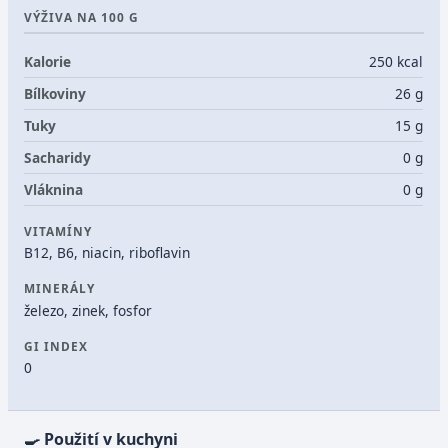
VÝŽIVA NA 100 G
Kalorie
250 kcal
Bílkoviny
26 g
Tuky
15 g
Sacharidy
0 g
Vláknina
0 g
VITAMÍNY
B12, B6, niacin, riboflavin
MINERÁLY
železo, zinek, fosfor
GI INDEX
0
🍳 Použití v kuchyni