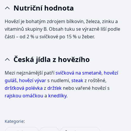
Nutriční hodnota
Hovězí je bohatým zdrojem bílkovin, železa, zinku a
vitaminů skupiny B. Obsah tuku se výrazně liší podle
části – od 2 % u svíčkové po 15 % u žeber.
Česká jídla z hovězího
Mezi nejznámější patří
svíčková na smetaně
,
hovězí
guláš
,
hovězí vývar
s nudlemi,
steak
z roštěné,
dršťková polévka
z
držťek
nebo vařené hovězí s
rajskou omáčkou
a
knedlíky
.
Kategorie
: