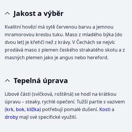
Jakost a výběr
Kvalitní hovězí má sytě červenou barvu a jemnou
mramorovou kresbu tuku. Maso z mladého býka (do
dvou let) je křehčí než z krávy. V Čechách se nejvíc
prodává maso z plemen českého strakatého skotu a z
masných plemen jako je angus nebo hereford.
Tepelná úprava
Libové části (svíčková, roštěná) se hodí na krátkou
úpravu – steaky, rychlé opečení. Tužší partie s vazivem
(
krk
,
bok
,
kližka
) potřebují pomalé dušení.
Kosti
a
droby
mají své specifické využití.