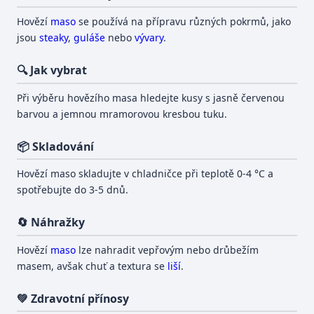
Hovězí
maso
se používá na přípravu různých pokrmů, jako
jsou
steaky
,
guláše
nebo
vývary
.
🔍 Jak vybrat
Při výběru hovězího masa hledejte kusy s jasně červenou
barvou a jemnou mramorovou kresbou tuku.
📦 Skladování
Hovězí maso skladujte v chladničce při teplotě 0-4 °C a
spotřebujte do 3-5 dnů.
🔄 Náhražky
Hovězí
maso
lze nahradit vepřovým nebo drůbežím
masem, avšak chuť a textura se
liší
.
💚 Zdravotní přínosy