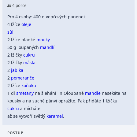
👥 4 porce
Pro 4 osoby: 400 g vepřových panenek
4 lžíce
oleje
sůl
2 lžíce hladké
mouky
50 g loupaných
mandlí
2 lžičky
cukru
2 lžičky
másla
2
jablka
2
pomeranče
2 lžíce
koňaku
1 dl
smetany
na šlehání ' n Oloupané
mandle
nasekáte na
kousky a na suché pánvi opražíte. Pak přidáte 1 lžičku
cukru
a mícháte
až se vytvoří světlý
karamel
.
POSTUP