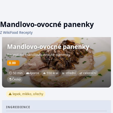
Mandlovo-ovocné panenky
Z WikiFood Recepty
Mandlovo-ovocné panenky
Recept na mandlovo-ovocné panenky
0.00
(0 hlasů)
⏲ 50 min
👥
4
porce
🔥 550 kcal
📊 střední
🌿 celoroční
🌎
Česká
⚠️ lepek, mléko, ořechy
INGREDIENCE