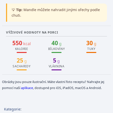
💡
Tip:
Mandle můžete nahradit jinými ořechy podle
chuti.
VÝŽIVOVÉ HODNOTY NA PORCI
550
40
30
kcal
g
g
KALORIE
BÍLKOVINY
TUKY
25
5
g
g
SACHARIDY
VLÁKNINA
Obrázky jsou pouze ilustrační. Máte vlastní foto receptu? Nahrajte jej
pomocí naší
aplikace
, dostupné pro iOS, iPadOS, macOS a Android.
Kategorie
: