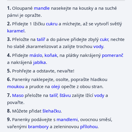
Oloupané
mandle
nasekejte na kousky a na suché
pánvi je opražte.
Přidejte 1 lžičku
cukru
a míchejte, až se vytvoří světlý
karamel
.
Přeložte na
talíř
a do pánve přidejte zbylý
cukr
, nechte
ho slabě zkaramelizovat a zalijte trochou
vody
.
Přidejte
máslo
,
koňak
, na plátky nakrájený
pomeranč
a nakrájená
jablka
.
Prohřejte a odstavte, nevařte!
Panenky naklepejte, osolte, poprašte hladkou
moukou
a prudce na
oleji
opečte z obou stran.
Maso
přeložte na
talíř
,
šťávu
zalijte lžící
vody
a
povařte.
Můžete přidat
šlehačku
.
Panenky podávejte s
mandlemi
, ovocnou směsí,
vařenými
brambory
a zeleninovou
přílohou
.