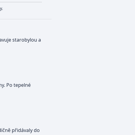
y.
avuje starobylou a
ny. Po tepelné
ičně přidávaly do