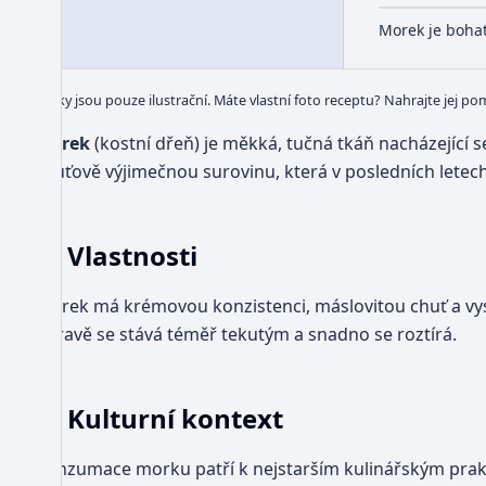
Morek je boha
Obrázky jsou pouze ilustrační. Máte vlastní foto receptu? Nahrajte jej po
Morek
(kostní dřeň) je měkká, tučná tkáň nacházející s
chuťově výjimečnou surovinu, která v posledních letech
Vlastnosti
Morek má krémovou konzistenci, máslovitou chuť a v
úpravě se stává téměř tekutým a snadno se roztírá.
Kulturní kontext
Konzumace morku patří k nejstarším kulinářským prakt