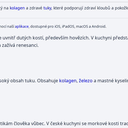
tý na
kolagen
a zdravé
tuky
, které podporují zdraví kloubů a pokožk
mocí naší
aplikace
, dostupné pro iOS, iPadOS, macOS a Android.
e uvnitř dutých kostí, především hovězích. V kuchyni předst
 zažívá renesanci.
ysoký obsah tuku. Obsahuje
kolagen
,
železo
a mastné kyseli
ikám člověka vůbec. V české kuchyni se morkové kosti trad