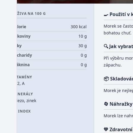
VÝŽIVA NA 100 G
🍳 Použití v
Morek se čast
Kalorie
300 kcal
bohatou chuť.
Bílkoviny
10 g
Tuky
30 g
🔍 Jak vybra
Sacharidy
0 g
Při výběru mor
Vláknina
0 g
zápachu.
VITAMÍNY
📦 Skladová
B12, A
Morek je nejle
MINERÁLY
železo, zinek
🔄 Náhražky
GI INDEX
Morek lze nahr
0
💚 Zdravotní