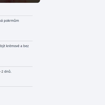
ává pokrmům
 být krémové a bez
1-2 dnů.