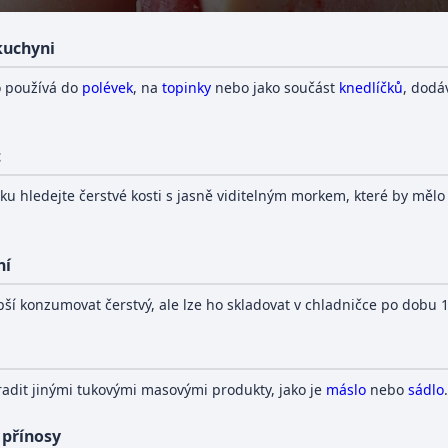
 kuchyni
o používá do
polévek
, na
topinky
nebo jako součást
knedlíčků
, dod
t
ku hledejte čerstvé kosti s jasně viditelným morkem, které by mělo
ní
pší konzumovat čerstvý, ale lze ho skladovat v chladničce po dobu 
adit jinými tukovými masovými produkty, jako je
máslo
nebo
sádlo
.
 přínosy