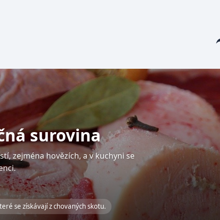
Sha
čná surovina
stí, zejména hovězích, a v kuchyni se
nci.
teré se získávají z chovaných skotu.