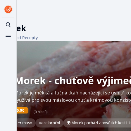
Morek
Toggle search
Z WikiFood Recepty
Toggle menu
Morek - chuťově výjime
Morek je měkká a tučná tkáň nacházející se uvnitř ko
využívá pro svou máslovou chuť a krémovou konziste
0.00
(0 hlasů)
🍴 maso
📅 celoroční
🌍 Morek pochází z hovězích kostí, k