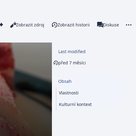
re this page
More 
Číst
Zobrazit zdroj
Zobrazit historii
Stránka
Diskuse
Zobrazení
associated-pages
Last modified
před 7 měsíci
Obsah
Vlastnosti
Kulturní kontext