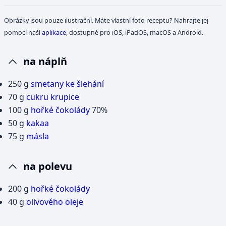
Obrázky jsou pouze ilustrační. Máte vlastní foto receptu? Nahrajte jej
pomocí naší
aplikace
, dostupné pro iOS, iPadOS, macOS a Android.
na náplň
250 g
smetany ke šlehání
70 g
cukru krupice
100 g
hořké čokolády
70%
50 g
kakaa
75 g
másla
na polevu
200 g
hořké čokolády
40 g
olivového oleje