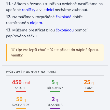
Sáčkem s řezanou trubičkou ozdobně nastříkáme na
upečené
rohlíčky
a v
lednici
necháme ztuhnout.
Namáčíme v rozpuštěné
čokoládě
dobře
rozmíchané s
olejem
.
Můžeme přestříkat bílou
čokoládou
pomocí
papírového sáčku.
💡
Tip:
Pro lepší chuť můžete přidat do náplně špetku
vanilky.
VÝŽIVOVÉ HODNOTY NA PORCI
450
5
25
kcal
g
g
KALORIE
BÍLKOVINY
TUKY
50
2
g
g
SACHARIDY
VLÁKNINA