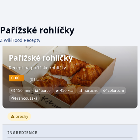
Pařížské rohlíčky
Z WikiFood Recepty
Pařížské rohlíčky
Recept na pařížské rohlíčky
0.00
(0 hlasů)
⏲ 150 min
👥
4
porce
🔥 450 kcal
📊 náročné
🌿 celoroční
🌎
Francouzská
⚠️ ořechy
INGREDIENCE