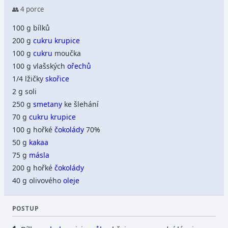
👥 4 porce
100 g bílků
200 g
cukru
krupice
100 g
cukru
moučka
100 g vlašských
ořechů
1/4 lžičky
skořice
2 g soli
250 g
smetany
ke šlehání
70 g
cukru
krupice
100 g hořké
čokolády
70%
50 g
kakaa
75 g
másla
200 g hořké
čokolády
40 g olivového
oleje
POSTUP