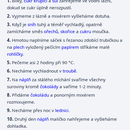
Bílky,
cukr
krupici
a
sůl
zahřejeme ve vodní lázni,
dokud se cukr úplně nerozpustí.
Vyjmeme z lázně a mixérem vyšleháme dotuha.
Když je
sníh
tuhý a téměř vychladlý, opatrně
zamícháme směs
ořechů
,
skořice
a
cukru
moučka.
Hmotou naplníme sáček s řezanou zdobící trubičkou a
na
plech
vyložený pečícím
papírem
stříkáme malé
rohlíčky
.
Pečeme asi 2 hodiny při 90 °C.
Necháme vychladnout v
troubě
.
Na
náplň
za stálého míchání svaříme všechny
suroviny kromě
čokolády
a vaříme 1-2 minuty.
Přidáme
čokoládu
a ponorným mixérem
rozmixujeme.
Necháme přes noc v
lednici
.
Druhý den
náplň
maličko nahřejeme a vyšleháme
dohladka.