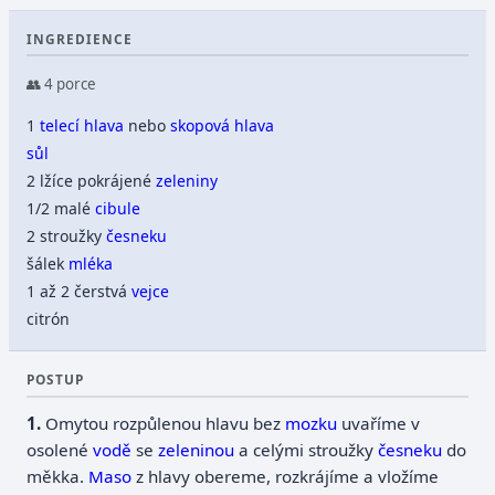
INGREDIENCE
👥 4 porce
1
telecí hlava
nebo
skopová hlava
sůl
2 lžíce pokrájené
zeleniny
1/2 malé
cibule
2 stroužky
česneku
šálek
mléka
1 až 2 čerstvá
vejce
citrón
POSTUP
Omytou rozpůlenou hlavu bez
mozku
uvaříme v
osolené
vodě
se
zeleninou
a celými stroužky
česneku
do
měkka.
Maso
z hlavy obereme, rozkrájíme a vložíme