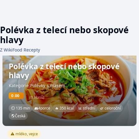
Polévka z telecí nebo skopové
hlavy
Z WikiFood Recepty
Polévka z telecí nebo skopové
hlavy
Kategorie:Polévky s masem
0.00
(0 hlasů)
⏲ 135 min
👥
4
porce
🔥 350 kcal
📊 střední
🌿 celoroční
🌎
Česká
⚠️ mléko, vejce