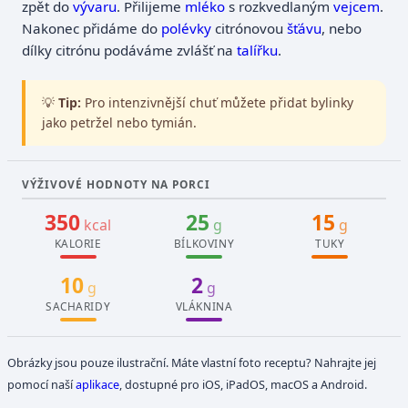
zpět do
vývaru
. Přilijeme
mléko
s rozkvedlaným
vejcem
.
Nakonec přidáme do
polévky
citrónovou
šťávu
, nebo
dílky citrónu podáváme zvlášť na
talířku
.
💡
Tip:
Pro intenzivnější chuť můžete přidat bylinky
jako petržel nebo tymián.
VÝŽIVOVÉ HODNOTY NA PORCI
350
25
15
kcal
g
g
KALORIE
BÍLKOVINY
TUKY
10
2
g
g
SACHARIDY
VLÁKNINA
Obrázky jsou pouze ilustrační. Máte vlastní foto receptu? Nahrajte jej
pomocí naší
aplikace
, dostupné pro iOS, iPadOS, macOS a Android.