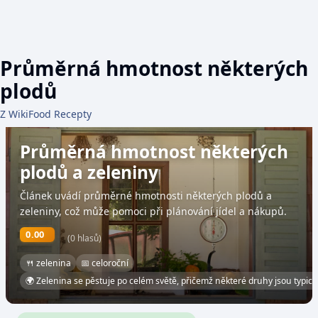
Průměrná hmotnost některých
plodů
Z WikiFood Recepty
Průměrná hmotnost některých
plodů a zeleniny
Článek uvádí průměrné hmotnosti některých plodů a
zeleniny, což může pomoci při plánování jídel a nákupů.
0.00
(0 hlasů)
🍴 zelenina
📅 celoroční
🌍 Zelenina se pěstuje po celém světě, přičemž některé druhy jsou typické