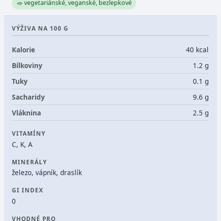
🥗 vegetariánské, veganské, bezlepkové
VÝŽIVA NA 100 G
Kalorie
40 kcal
Bílkoviny
1.2 g
Tuky
0.1 g
Sacharidy
9.6 g
Vláknina
2.5 g
VITAMÍNY
C, K, A
MINERÁLY
železo, vápník, draslík
GI INDEX
0
VHODNÉ PRO