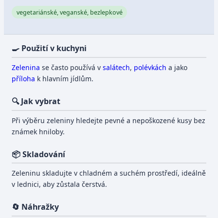
vegetariánské, veganské, bezlepkové
🍳 Použití v kuchyni
Zelenina
se často používá v
salátech
,
polévkách
a jako
příloha
k hlavním jídlům.
🔍 Jak vybrat
Při výběru zeleniny hledejte pevné a nepoškozené kusy bez
známek hniloby.
📦 Skladování
Zeleninu skladujte v chladném a suchém prostředí, ideálně
v lednici, aby zůstala čerstvá.
🔄 Náhražky