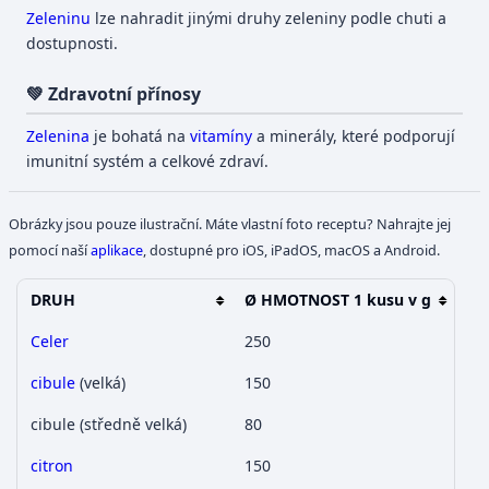
Zeleninu
lze nahradit jinými druhy zeleniny podle chuti a
dostupnosti.
💚 Zdravotní přínosy
Zelenina
je bohatá na
vitamíny
a minerály, které podporují
imunitní systém a celkové zdraví.
Obrázky jsou pouze ilustrační. Máte vlastní foto receptu? Nahrajte jej
pomocí naší
aplikace
, dostupné pro iOS, iPadOS, macOS a Android.
DRUH
Ø HMOTNOST 1 kusu v g
Celer
250
cibule
(velká)
150
cibule (středně velká)
80
citron
150