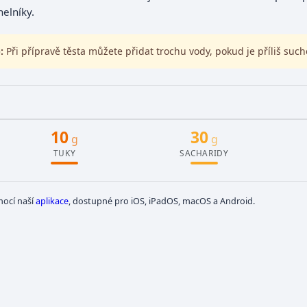
helníky.
:
Při přípravě těsta můžete přidat trochu vody, pokud je příliš such
10
30
g
g
TUKY
SACHARIDY
mocí naší
aplikace
, dostupné pro iOS, iPadOS, macOS a Android.