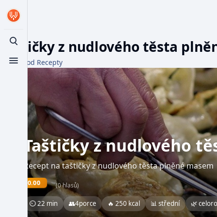
Taštičky z nudlového těsta pln
Toggle search
Z WikiFood Recepty
Toggle menu
Taštičky z nudlového t
Recept na taštičky z nudlového těsta plněné masem
0.00
(0 hlasů)
⏲ 22 min
👥
4
porce
🔥 250 kcal
📊 střední
🌿 celor