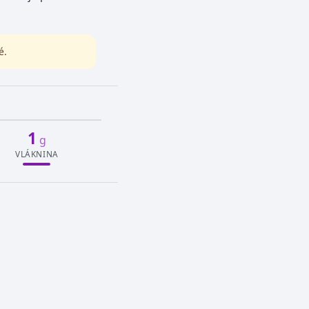
é.
1
g
VLÁKNINA