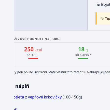
na trojú
💡
Tip
VÝŽIVOVÉ HODNOTY NA PORCI
250
18
kcal
g
KALORIE
BÍLKOVINY
Obrázky jsou pouze ilustrační. Máte vlastní foto receptu? Nahrajte jej po
náplň
1
kotleta
z
vepřové krkovičky
(100-150g)
sůl
pepř