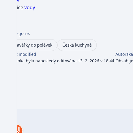
1 lžíce
vody
Kategorie
:
Zavářky do polévek
Česká kuchyně
Last modified
Autorská
Stránka byla naposledy editována 13. 2. 2026 v 18:44.
Obsah j