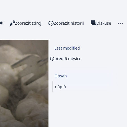
re this page
More 
Číst
Zobrazit zdroj
Zobrazit historii
Stránka
Diskuse
Zobrazení
associated-pages
Last modified
před 6 měsíci
Obsah
náplň