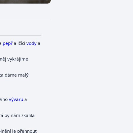
me
pepř
a lžíci
vody
a
 něj vykrájíme
čka dáme malý
ězího
vývaru
a
erá by nám zkalila
lnění je přehnout