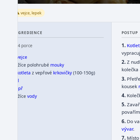
⚠️ vejce, lepek
INGREDIENCE
POSTUP
Kotle
👥 4 porce
vypracu
1
vejce
Z nud
3 lžíce polohrubé
mouky
kolečka
1
kotleta
z vepřové
krkovičky
(100-150g)
Přetř
sůl
kousek
pepř
Koleč
1 lžíce
vody
Zavař
povaříme
Do va
vývar
.
Místo