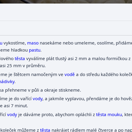
tu
vykostíme,
maso
nasekáme nebo umeleme, osolíme, přidá
jeme hladkou
pastu
.
lového
těsta
vyválíme plát tlustý asi 2 mm a malou formičkou z
 asi 25 mm v průměru.
eme je štětcem namočeným ve
vodě
a do středu každého kole
nádivky
.
ka přehneme v půli a okraje stiskneme.
íme je do vařící
vody
, a jakmile vyplavou, přendáme je do hov
 asi 7 minut.
řící
vody
je dáváme proto, abychom opláchli z
těsta
mouku
, kt
 koleček můžeme z
těsta
nakrájet rádlem malé čtverce a po nap