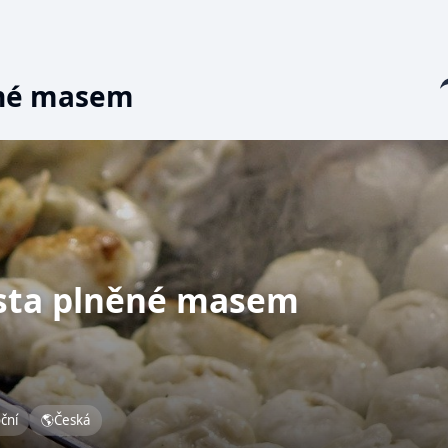
Sha
ěné masem
ěsta plněné masem
oční
🌎
Česká