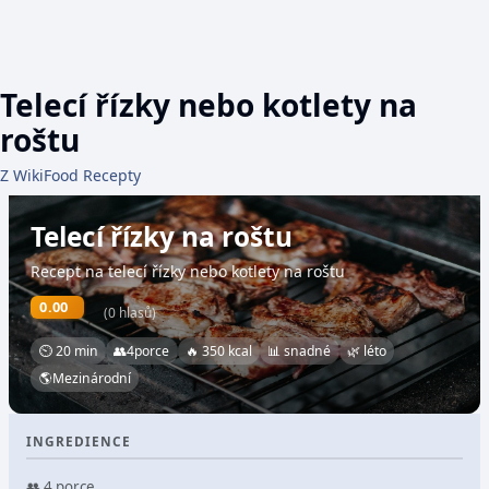
Telecí řízky nebo kotlety na
roštu
Z WikiFood Recepty
Telecí řízky na roštu
Recept na telecí řízky nebo kotlety na roštu
0.00
(0 hlasů)
⏲ 20 min
👥
4
porce
🔥 350 kcal
📊 snadné
🌿 léto
🌎
Mezinárodní
INGREDIENCE
👥 4 porce