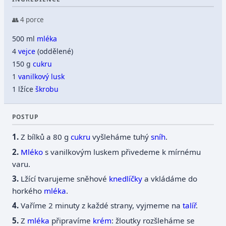
👥 4 porce
500 ml
mléka
4
vejce
(oddělené)
150 g
cukru
1
vanilkový lusk
1 lžíce
škrobu
POSTUP
Z bílků a 80 g
cukru
vyšleháme tuhý
sníh
.
Mléko
s vanilkovým luskem přivedeme k mírnému
varu.
Lžící tvarujeme sněhové
knedlíčky
a vkládáme do
horkého
mléka
.
Vaříme 2 minuty z každé strany, vyjmeme na
talíř
.
Z
mléka
připravíme
krém
: žloutky rozšleháme se