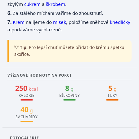
zbylým
cukrem
a
škrobem
.
Za stálého míchání vaříme do zhoustnutí.
Krém
nalijeme do
misek
, položíme sněhové
knedlíčky
a podáváme vychlazené.
💡
Tip:
Pro lepší chuť můžete přidat do krému špetku
skořice.
VÝŽIVOVÉ HODNOTY NA PORCI
250
8
5
kcal
g
g
KALORIE
BÍLKOVINY
TUKY
40
g
SACHARIDY
FOTOGALERIE