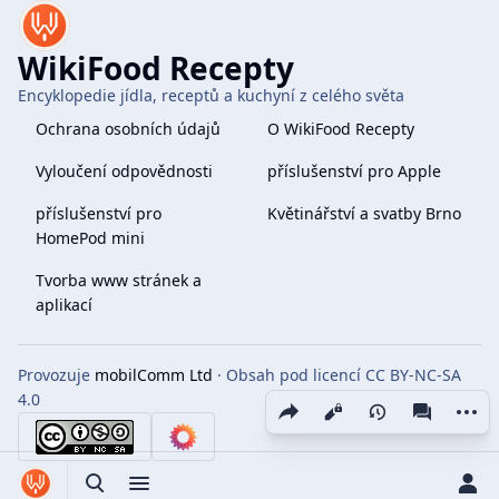
WikiFood Recepty
Encyklopedie jídla, receptů a kuchyní z celého světa
Ochrana osobních údajů
O WikiFood Recepty
Vyloučení odpovědnosti
příslušenství pro Apple
příslušenství pro
Květinářství a svatby Brno
HomePod mini
Tvorba www stránek a
aplikací
Provozuje
mobilComm Ltd
· Obsah pod licencí CC BY-NC-SA
4.0
Share this page
More 
Zobrazení
associate
Toggle search
Toggle menu
Toggle p
Tog