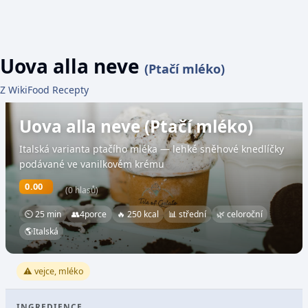
Uova alla neve
(Ptačí mléko)
Z WikiFood Recepty
Uova alla neve (Ptačí mléko)
Italská varianta ptačího mléka — lehké sněhové knedlíčky
podávané ve vanilkovém krému
0.00
(0 hlasů)
⏲ 25 min
👥
4
porce
🔥 250 kcal
📊 střední
🌿 celoroční
🌎
Italská
⚠️ vejce, mléko
INGREDIENCE